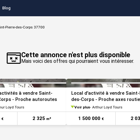
Blog
int-Pierre-des-Corps 37700
VOIR TOUTES LES PHOTOS
Cette annonce n'est plus disponible
Mais voici des offres qui pourraient vous intéresser.
ctivités à vendre Saint-
Local d'activité à vendre Saint-
Corps - Proche autoroutes
des-Corps - Proche axes routie
hur Loyd Tours
Voir plus
Arthur Loyd Tours
0
2 325
1 500 000
2 0
€
m²
€