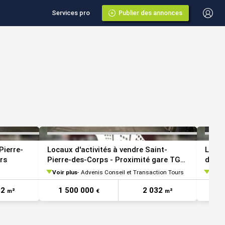
Services pro
Publier des annonces
VOIR TOUTES LES PHOTOS
VOIR TOUTES LES 
Pierre-
Locaux d'activités à vendre Saint-
Local
rs
Pierre-des-Corps - Proximité gare TGV
des-C
et A10
Voir plus
Advenis Conseil et Transaction Tours
Voir 
32
1 500 000
2 032
1 
m²
€
m²