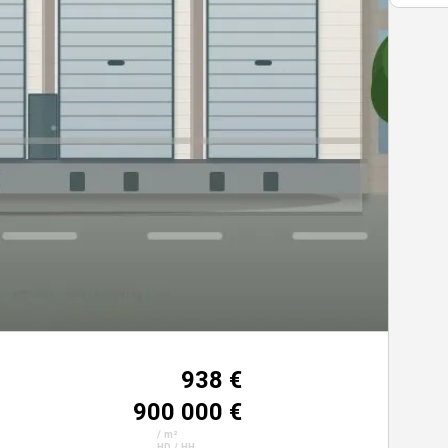
938 €
900 000 €
/ m²
HD / HH