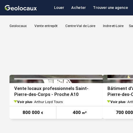
Louer
Acheter
Trouver une agence
Geolocaux
Vente entrepôt
Centre-Val de Loire
Indre-et-Loire
Sa
VOIR TOUTES LES PHOTOS
Vente locaux professionnels Saint-
Bâtiment d'a
Pierre-des-Corps - Proche A10
Pierre-des-
Voir plus
Arthur Loyd Tours
Voir plus
Art
800 000
400
700 00
€
m²