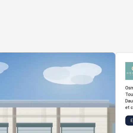
Osmo
Tou
Dau
et c
E