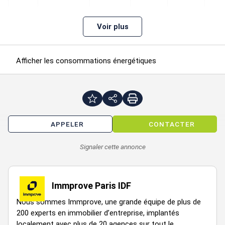
Nous
1
Bureaux
25
n.c.
n.c.
consulter
Voir plus
Afficher les consommations énergétiques
Locaux
Nous
RDC
50
n.c.
n.c.
Commerciaux
consulter
APPELER
CONTACTER
Signaler cette annonce
Nous
RDC
Autres
10
n.c.
n.c.
consulter
Immprove Paris IDF
Nous sommes Immprove, une grande équipe de plus de
200 experts en immobilier d’entreprise, implantés
localement avec plus de 20 agences sur tout le