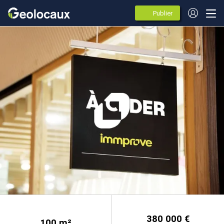
Publier
des
annonces
380 000 €
100
m²