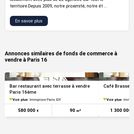
Nous
SS
Cave
15
n.c.
n.c.
territoire.Depuis 2009, notre proximité, notre ét ...
consulter
En savoir plus
Loyer : 28928 € an HC
Régime Fiscal : Droits d'enregistrement
Annonces similaires de fonds de commerce à
Dépôt de garantie : 2 mois de loyer
vendre à Paris 16
Honoraires : 9 % HT du prix de vente HT HC, à la charge de
l'acquéreur
Prestations :
Bar restaurant avec terrasse à vendre
Café Brasseri
Paris 16ème
Terrasse
Voir plus
Immprove Paris IDF
Voir plus
Immpro
Terrasse estivale
580 000
90
1 300 000
Licence IV
€
m²
Cuisine de plain-pied avec extraction
Grande Réserve avec chambre froide