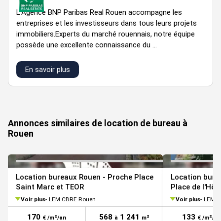
L''Agence BNP Paribas Real Rouen accompagne les
entreprises et les investisseurs dans tous leurs projets
immobiliers.Experts du marché rouennais, notre équipe
possède une excellente connaissance du ...
En savoir plus
VOIR TOUTES LES PHOTOS
Annonces similaires de location de bureau à
Rouen
Location bureaux Rouen - Proche Place
Location bure
Saint Marc et TEOR
Place de l'Hôte
Voir plus
LEM CBRE Rouen
Voir plus
LEM C
170
568
1 241
133
€ /m²/an
à
m²
€ /m²/an