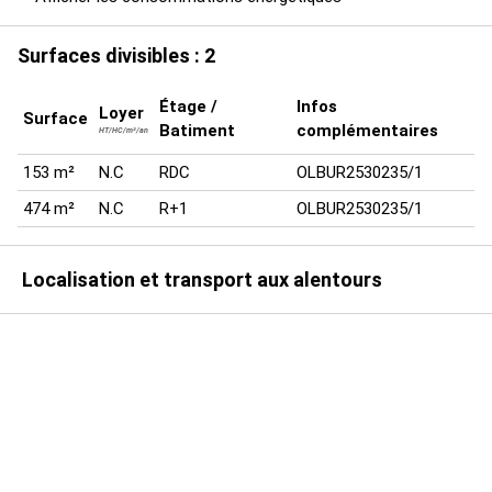
Surfaces divisibles : 2
Étage /
Infos
Loyer
Surface
Batiment
complémentaires
HT/HC/m²/an
153 m²
N.C
RDC
OLBUR2530235/1
474 m²
N.C
R+1
OLBUR2530235/1
Localisation et transport aux alentours