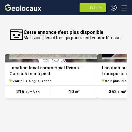
Publier
des
annonces
VOIR TOUTES LES PHOTOS
Cette annonce n'est plus disponible
Mais voici des offres qui pourraient vous intéresser.
Location local commercial Reims -
Location bure
Gare à 5 min à pied
transports e
Voir plus
Regus France
Voir plus
Marne
215
10
352
€ /m²/an
m²
€ /m²/an