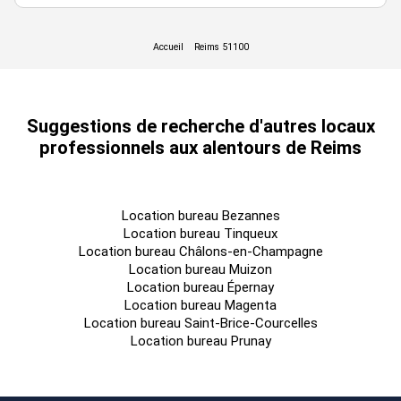
loyer
charges
taxe
batiment
etage
lot
surface
annuel
annuelles
foncière
1
bâtiment
357,94
46.532,20
8.752 €
7.882 €
rdc
&
c
m²
€ ht
ht
ht
Suggestions de recherche d'autres locaux
4
professionnels aux alentours de Reims
5
bâtiment
349,81
45.475,30
8.553 €
7.703 €
r+1
&
c
m²
€ ht
ht
ht
8
Location bureau Bezannes
Location bureau Tinqueux
Location bureau Châlons-en-Champagne
Location bureau Muizon
Location bureau Épernay
Location bureau Magenta
Location bureau Saint-Brice-Courcelles
Location bureau Prunay