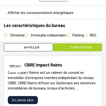
Disponibilité : Immédiate
Afficher les consommations énergétiques
Prestations :
Alarme anti intrusions
Les caractéristiques du bureau
Bureaux partiellement cloisonnés
Climatisation
Climatisé
Immeuble indépendant
Parking
RDC
Faux plafond
Immeuble indépendant
APPELER
CONTACTER
Moquette
Parking Extérieur
CBRE Impact Reims
Loyer annuel : 92007.5 € HT
CBRE Impact Reims est un cabinet de conseil en
Type de bail : Commercial
immobilier d'entreprise membre indépendant du réseau
Dépôt de garantie : 3 mois
CBRE. CBRE Reims diffuse sur Geolocaux ses annonces
immobilières de bureaux, locaux d'activités, ...
Honoraires à la charge du preneur : 15 % HT
En savoir plus