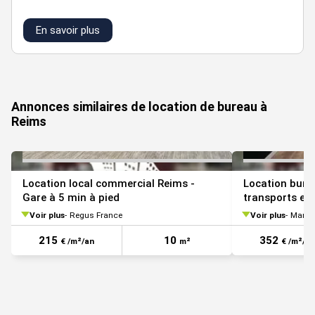
En savoir plus
VOIR TOUTES LES PHOTOS
Annonces similaires de location de bureau à
Reims
Location local commercial Reims -
Location bure
Gare à 5 min à pied
transports e
Voir plus
Regus France
Voir plus
Marne
215
10
352
€ /m²/an
m²
€ /m²/an