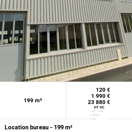
120 €
1 990 €
199
m²
23 880 €
HT HC
/ m² / an
/ mois
/ an
Location bureau - 199 m²