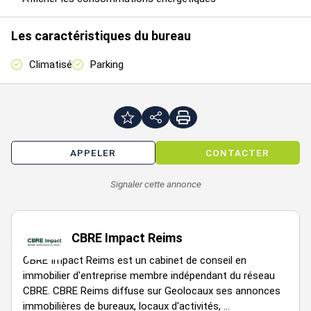
Loyer annuel : 23880 € HTHC
Prix de vente : 340000 € HD HT
Les caractéristiques du bureau
Charges annuelles : 1393 € HT
Montant de la taxe foncière : 1393 €
Climatisé
Parking
Honoraires à la charge du preneur : 15 % HT
lot 84 : 199 m² environ
APPELER
CONTACTER
Signaler cette annonce
CBRE Impact Reims
CBRE Impact Reims est un cabinet de conseil en
immobilier d'entreprise membre indépendant du réseau
CBRE. CBRE Reims diffuse sur Geolocaux ses annonces
immobilières de bureaux, locaux d'activités, ...