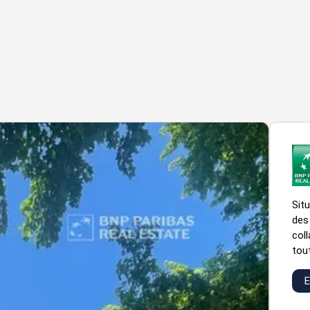
Sit
des
col
tout
E