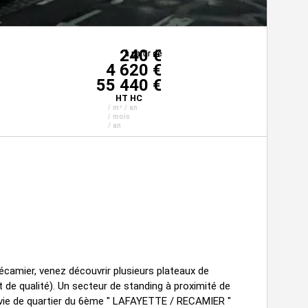
240 €
à partir de
à partir de
à partir de
4 620 €
55 440 €
HT HC
/ m² / an
/ mois
/ an
écamier, venez découvrir plusieurs plateaux de
t de qualité). Un secteur de standing à proximité de
e vie de quartier du 6ème " LAFAYETTE / RECAMIER "