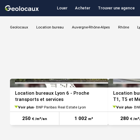
Louer
Acheter
Trouver une agence
Geolocaux
Location bureau
Auvergne-Rhône-Alpes
Rhône
L
VOIR TOUTES LES PHOTOS
Location bureaux Lyon 6 - Proche
Location bu
transports et services
T1, T5 et M
Voir plus
BNP Paribas Real Estate Lyon
Voir plus
BNP
250
1 002
280
€ /m²/an
m²
€ /m²