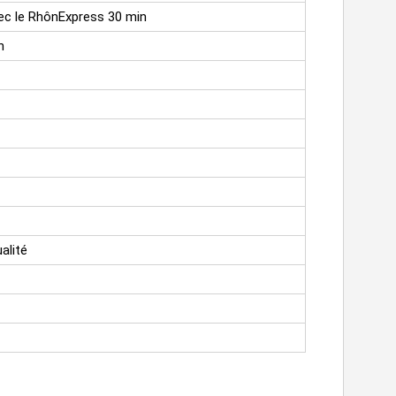
ec le RhônExpress 30 min
n
alité