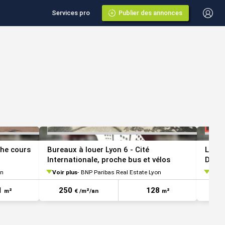
Services pro
Publier des annonces
VOIR TOUTES LES PHOTOS
VOIR TOUTES LES 
che cours
Bureaux à louer Lyon 6 - Cité
Locat
Internationale, proche bus et vélos
Dieu 
on
Voir plus
BNP Paribas Real Estate Lyon
Voir 
1
250
128
3
m²
€ /m²/an
m²