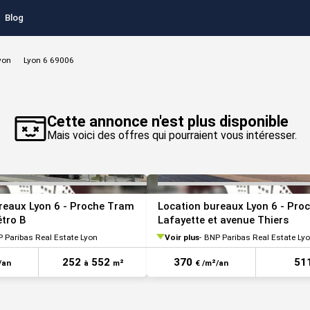
Blog
yon
Lyon 6 69006
VOIR TOUTES LES PHOTOS
Cette annonce n'est plus disponible
Mais voici des offres qui pourraient vous intéresser.
reaux Lyon 6 - Proche Tram
Location bureaux Lyon 6 - Pro
étro B
Lafayette et avenue Thiers
 Paribas Real Estate Lyon
Voir plus
BNP Paribas Real Estate Ly
252
552
370
51
/an
à
m²
€ /m²/an