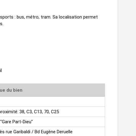
ports : bus, métro, tram. Sa localisation permet
s.
l
ue du bien
roximité: 38, C3, C13, 70, C25
 "Gare Part-Dieu"
s rue Garibaldi / Bd Eugène Deruelle