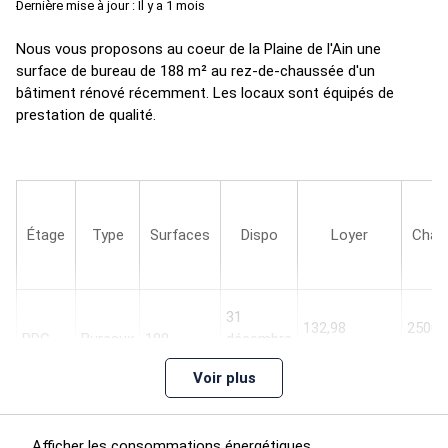
Dernière mise à jour : Il y a 1 mois
Nous vous proposons au coeur de la Plaine de l'Ain une
surface de bureau de 188 m² au rez-de-chaussée d'un
bâtiment rénové récemment. Les locaux sont équipés de
prestation de qualité.
Étage
Type
Surfaces
Dispo
Loyer
Char
31
132,98
2500 
RDC
Bureaux
188
décembre
HT/HC/m²/an
HT
2025
Voir plus
Impôt Foncier : 23 €//an
Afficher les consommations énergétiques