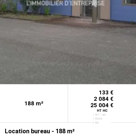
133 €
2 084 €
188
m²
25 004 €
HT HC
/ m² / an
/ mois
/ an
Location bureau - 188 m²