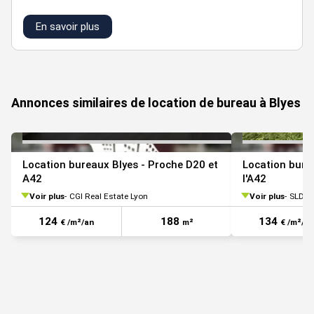
www.georisques.gouv.fr
En savoir plus
VOIR TOUTES LES PHOTOS
Annonces similaires de location de bureau à Blyes
Location bureaux Blyes - Proche D20 et
Location bure
A42
l'A42
Voir plus
CGI Real Estate Lyon
Voir plus
SLDI
124
188
134
€ /m²/an
m²
€ /m²/an