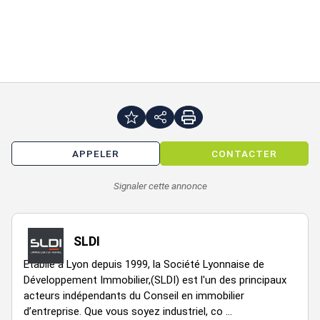
1/2 salles de réunion
1 salle de repos
Sanitaires PMR
Faux plafond
Sol PVC
Eclairage LED
Réseau RJ 45
APPELER
CONTACTER
Réseau courant fort
Surface RDC : 188 m²
Signaler cette annonce
Accessibilité:
SLDI
Aéroport ST EXUPERY
Autoroute A42
Etablie à Lyon depuis 1999, la Société Lyonnaise de
Développement Immobilier,(SLDI) est l'un des principaux
Les informations sur les risques auxquels ce bien est exposé
acteurs indépendants du Conseil en immobilier
sont disponibles sur le site Géorisques :
d’entreprise. Que vous soyez industriel, co ...