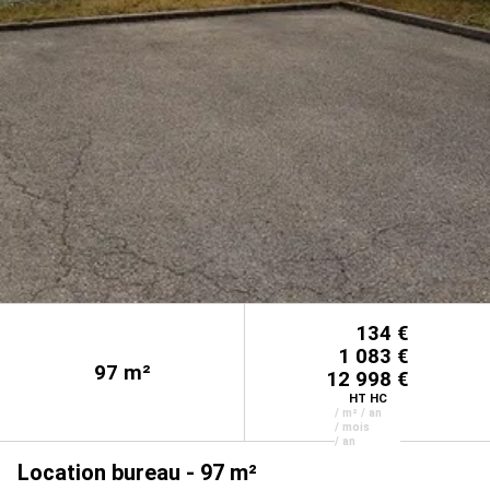
134 €
1 083 €
97
m²
12 998 €
HT HC
/ m² / an
/ mois
/ an
Location bureau - 97 m²