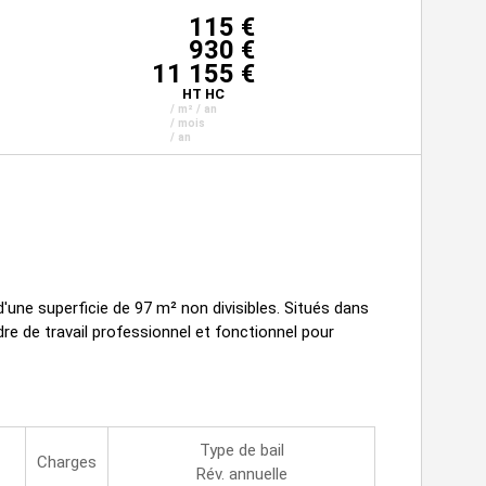
115 €
930 €
11 155 €
HT HC
/ m² / an
/ mois
/ an
'une superficie de 97 m² non divisibles. Situés dans
dre de travail professionnel et fonctionnel pour
Type de bail
Charges
Rév. annuelle