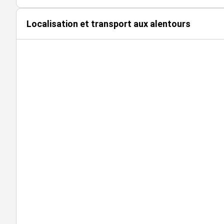
Interphone
Localisation et transport aux alentours
Site clos
CHAUFFAGE IMMEUBLE-
Climatisation réversible
TECHNIQUE--
Fibre optique
AGENCEMENT LOT-
Locaux aménagés en :
Accueil
Espace ouvert
Bureaux cloisonnés
Sanitaires privatifs
ETAT DES LOCAUX--
Locaux en bon état