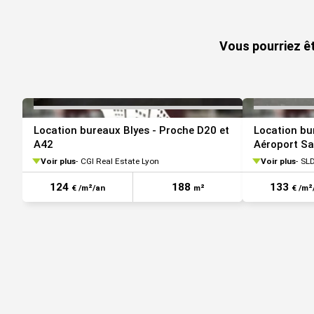
Aéroport Lyon Saint-Exupéry à 30 minutes
VOIR TOUTES LES PHOTOS
Les informations sur les risques auxquels ce bien est ex
Vous pourriez êt
www.georisques.gouv.fr
Location bureaux Blyes - Proche D20 et
Location bu
A42
Aéroport Sa
A42
Voir plus
CGI Real Estate Lyon
Voir plus
SLD
124
188
133
€ /m²/an
m²
€ /m²