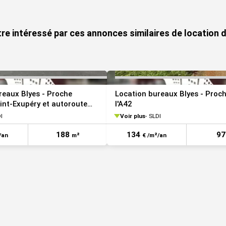
VOIR TOUTES LES PHOTOS
posé sont disponibles sur le site Géorisques :
re intéressé par ces annonces similaires de location 
reaux Blyes - Proche
Location bureaux Blyes - Proc
int-Exupéry et autoroute
l'A42
I
Voir plus
SLDI
188
134
9
/an
m²
€ /m²/an