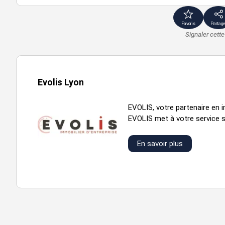
PRESTATIONS BUREAUX--
Favoris
Partage
Locaux lumineux
Signaler cett
Décloisonnement possible
PRESTATIONS TECHNIQUES BUREAUX--
Faux plafonds acoustiques
Evolis Lyon
Sol PVC
EVOLIS, votre partenaire en i
Carrelage
EVOLIS met à votre service so
Cloisonnement amovible
Cloisons sèches
En savoir plus
Plinthes périphériques
Surface RDC : 97 m²
Accessibilité:
Autoroute A42 Péage de Pérouges