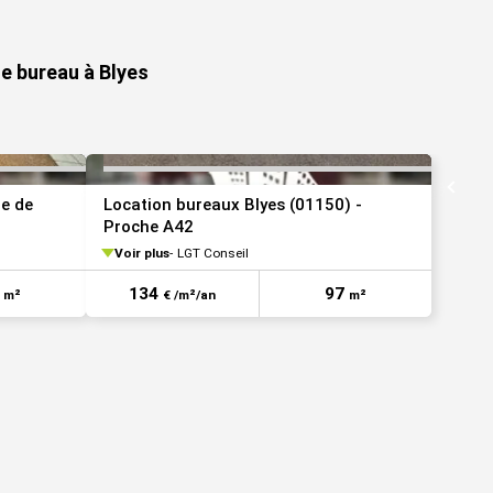
VOIR TOUTES LES PHOTOS
VOIR TOUTES LES 
de bureau à Blyes
he de
Location bureaux Blyes (01150) -
Proche A42
Voir plus
LGT Conseil
7
134
97
m²
€ /m²/an
m²