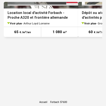
Location local d'activité Forbach -
Dépôt ou ateli
Proche A320 et frontière allemande
d'activités pr
Voir plus
Arthur Loyd Lorraine
Voir plus
Group
65
1 080
60
€ /m²/an
m²
€ /m²/an