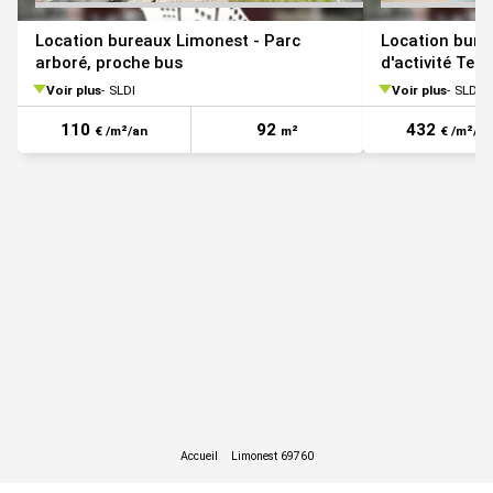
Honoraires à la charge du preneur : 15 % HT
Location bureaux Limonest - Parc
Location bure
Autoroute A6
arboré, proche bus
d'activité Tec
Voir plus
SLDI
Voir plus
SLDI
RD 306 ou la RD 307
Bus ligne n°3 et ligne n°6 TECHLID Express (Gare de Vaise)
110
92
432
€ /m²/an
m²
€ /m²/an
Commandez votre trajet TCL à la demande depuis ou vers la
zone !
A la gare de Vaise, métro D
Chauffage réversible
Climatisation
Contrôle d'accès
Faux plafond
Luminaires faux plafond
Moquette