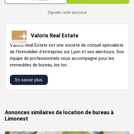
Les informations sur les risques auxquels ce bien est exposé
sont disponibles sur le site Géorisques :
Signaler cette annonce
www.georisques.gouv.fr
Valoris Real Estate
Hauteur libre : 2.70 m
90% des bureaux en 1er jour
Valoris Real Estate est une société de conseil spécialiste
Certification environnementale BREEAM Good
de l'immobilier d'entreprise sur Lyon et ses alentours. Son
Plancher technique
équipe de professionnels vous accompagne pour les
Un ascenseur/bâtiment
immeubles de bureau, les loc ...
Cloisonnement Partiel
Baie de brassage
En savoir plus
Cuisine
VOIR TOUTES LES PHOTOS
Loyer annuel : 49810 € HTHC
Charges annuelles : 8813 € HT
Annonces similaires de location de bureau à
Type de bail : Commercial
Limonest
Dépôt de garantie : 3 mois
Montant de la taxe foncière : 5000 €