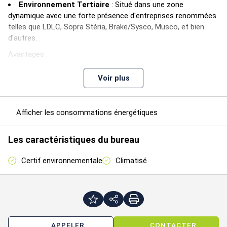
Environnement Tertiaire
: Situé dans une zone
dynamique avec une forte présence d'entreprises renommées
telles que LDLC, Sopra Stéria, Brake/Sysco, Musco, et bien
d'autres.
Avantages :
Accessibilité
: Proximité des axes autoroutiers pour un
Voir plus
accès facile et rapide.
Bureaux partiellement cloisonnés
Afficher les consommations énergétiques
Très Lumineux
Cuisine
Les caractéristiques du bureau
Disponibilité :
Certif environnementale
Climatisé
Les bureaux disponibles immédiatement sont idéaux pour
des entreprises cherchant à s'implanter dans un
environnement prestigieux et en pleine expansion.
Contactez-nous dès aujourd'hui pour plus d'informations
et pour organiser une visite.
APPELER
CONTACTER