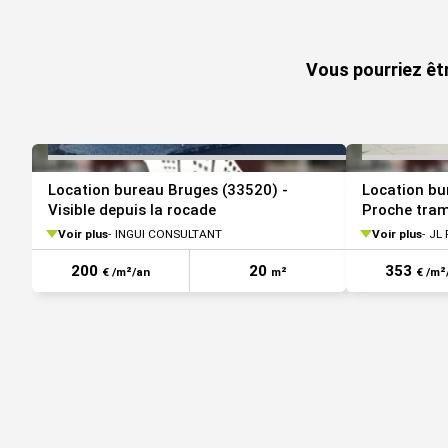
17 m²
r+1
bureaux
287,3
VOIR TOUTES LES PHOTOS
15 m²
Vous pourriez êt
Location bureau Bruges (33520) -
Location bu
Visible depuis la rocade
Proche tram
Voir plus
INGUI CONSULTANT
Voir plus
JL 
200
20
353
€ /m²/an
m²
€ /m²