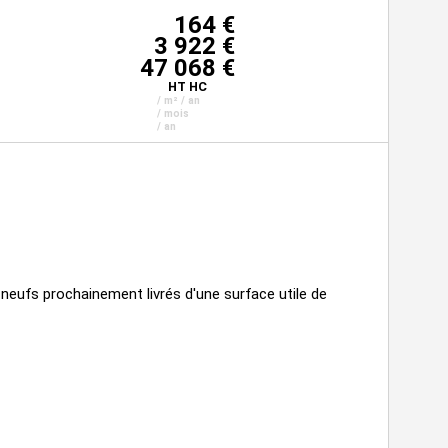
164 €
3 922 €
47 068 €
HT HC
/ m² / an
/ mois
/ an
neufs prochainement livrés d'une surface utile de