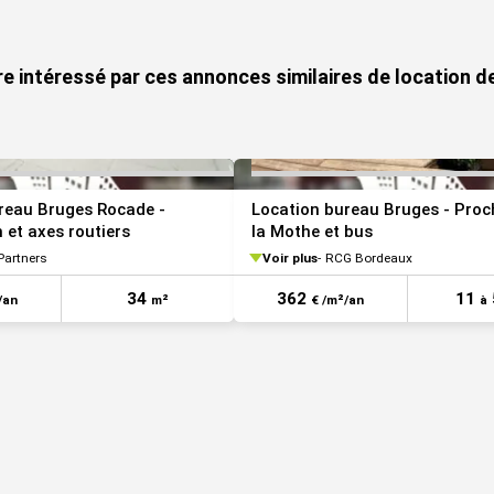
7 m²
47128 €
immédiate
VOIR TOUTES LES PHOTOS
re intéressé par ces annonces similaires de location d
reau Bruges Rocade -
Location bureau Bruges - Proc
 et axes routiers
la Mothe et bus
Partners
Voir plus
RCG Bordeaux
34
362
11
/an
m²
€ /m²/an
à