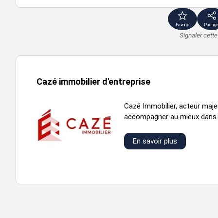
Disponibilité : Immédiate
Favoris
Partage
Prestations :
Signaler cett
Accès Handicapés
Ascenseur
Climatisation
Nbre Parkings extérieurs : non déini
Cazé immobilier d'entreprise
Open Space
Sanitaires privés
Cazé Immobilier, acteur majeu
Terrasse
accompagner au mieux dans vo
Loyer annuel : 47128 € HTHC
En savoir plus
Type de bail : Commercial
bureaux neufs à louer
surfaces terrasses
etage
type
surfa