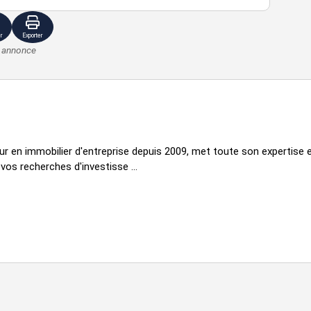
r
Exporter
e annonce
r en immobilier d'entreprise depuis 2009, met toute son expertise e
s recherches d'investisse ...
ce
loyer annuel ht/hc
disponibilité