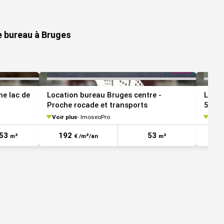
VOIR TOUTES LES PHOTOS
VOIR TOUTES LES 
e bureau à Bruges
he lac de
Location bureau Bruges centre -
Locat
Proche rocade et transports
5 roc
Voir plus
ImoseoPro
Voir 
53
192
53
3
m²
€ /m²/an
m²