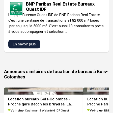
BNP Paribas Real Estate Bureaux
Ouest IDF
L’équipe Bureaux Ouest IDF de BNP Paribas Real Estate
c’est une centaine de transactions et 82 000 m² loués
par an jusqu’à 5000 m². C’est aussi 18 consultants prêts
à vous accompagner et sélection ...
En savoir plus
VOIR TOUTES LES PHOTOS
Annonces similaires de location de bureau à Bois-
Colombes
Location bureaux Bois-Colombes -
Location bure
Proche gare Bécon les Bruyères, La
Proche Paris
Défense et Paris-Saint-Lazare
Voir plus
Cushman & Wakefield IDF Ouest
Voir plus
BNP Pari