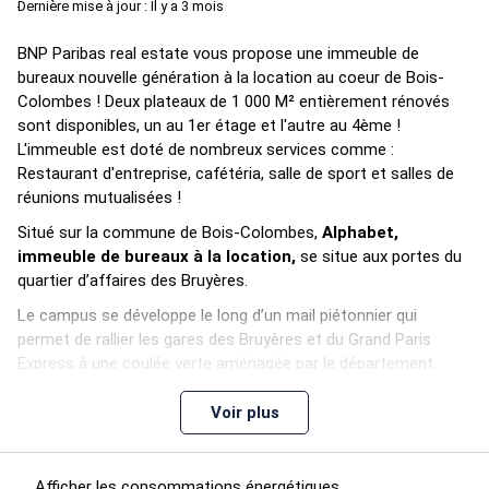
Dernière mise à jour : Il y a 3 mois
BNP Paribas real estate vous propose une immeuble de
bureaux nouvelle génération à la location au coeur de Bois-
Colombes ! Deux plateaux de 1 000 M² entièrement rénovés
sont disponibles, un au 1er étage et l'autre au 4ème !
L'immeuble est doté de nombreux services comme :
Restaurant d'entreprise, cafétéria, salle de sport et salles de
réunions mutualisées !
Situé sur la commune de Bois-Colombes,
Alphabet,
immeuble de bureaux à la location,
se situe aux portes du
quartier d’affaires des Bruyères.
Le campus se développe le long d’un mail piétonnier qui
permet de rallier les gares des Bruyères et du Grand Paris
Express à une coulée verte aménagée par le département.
Celle-ci, réservée aux piétons et cyclistes, reliera Bois-
Colombes à Colombes et à la Garenne Colombes.
Voir plus
Alphabet décloisonne l’espace pour offrir au rez-de-chaussée
un vaste espace de collaboration qui facilite les échanges
Afficher les consommations énergétiques