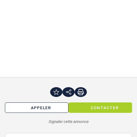
Etat des locaux
Neuf
Bat A : 318 m² / Bat B : 361 m² :
Parking(s)
120 m²
Climatisation
Oui
Restauration
Oui
Gestion technique
Oui
centralisée
Sécurité
Contrôle d'accès
Monte-charge(s)
Oui
Faux plancher
Oui
Faux plafond
Dal. fibres minéral.
Hauteur sous-plafond
2,70 mètre(s)
APPELER
CONTACTER
Afficher notre barême d'honoraires
Signaler cette annonce