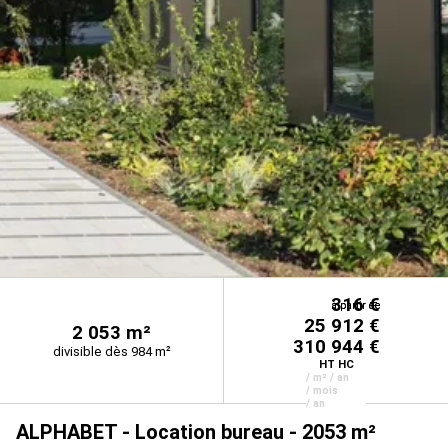
316 €
à partir de
à partir de
25 912 €
2 053 m²
310 944 €
divisible dès 984 m²
HT HC
/ m² / an
/ mois
/ an
ALPHABET - Location bureau - 2053 m²