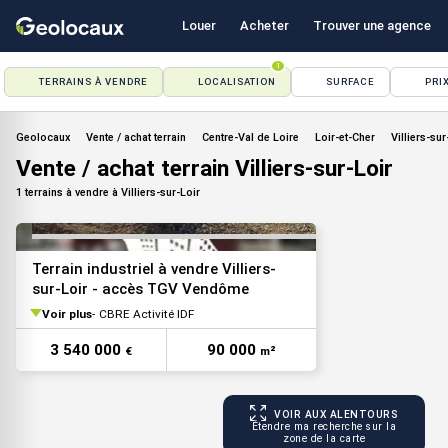
Louer
Acheter
Trouver une agence
1
TERRAINS À VENDRE
LOCALISATION
SURFACE
PRI
VOIR TOUTES LES PHOTOS
Geolocaux
Vente / achat terrain
Centre-Val de Loire
Loir-et-Cher
Villiers-su
Vente / achat terrain Villiers-sur-Loir
1 terrains à vendre à Villiers-sur-Loir
Terrain industriel à vendre Villiers-
sur-Loir - accès TGV Vendôme
Voir plus
CBRE Activité IDF
3 540 000
90 000
€
m²
VOIR AUX ALENTOURS
Étendre ma recherche sur la
zone de la carte