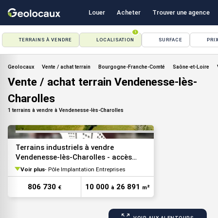
Louer
Acheter
Trouver une agence
1
TERRAINS À VENDRE
LOCALISATION
SURFACE
PRI
VOIR TOUTES LES PHOTOS
Geolocaux
Vente / achat terrain
Bourgogne-Franche-Comté
Saône-et-Loire
Vente / achat terrain Vendenesse-lès-
Charolles
1 terrains à vendre à Vendenesse-lès-Charolles
Terrains industriels à vendre
Vendenesse-lès-Charolles - accès
RCEA
Voir plus
Pôle Implantation Entreprises
806 730
10 000
26 891
€
à
m²