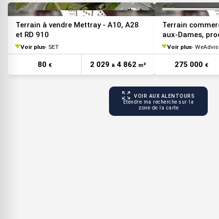
Terrain à vendre Mettray - A10, A28
Terrain commerci
et RD 910
aux-Dames, proc
Voir plus
SET
Voir plus
WeAdvisor
80
2 029
4 862
275 000
€
à
m²
€
VOIR AUX ALENTOURS
Étendre ma recherche sur la
zone de la carte