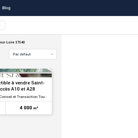
Blog
X
VOIR TOUTES LES PHOTOS
-sur-Loire 37540
Par défaut
tible à vendre Saint-
accès A10 et A28
onseil et Transaction Tours
VOIR TOUTES LES PHOTOS
4 000
m²