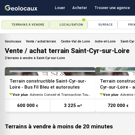
Louer
Acheter
Trouver une agence
1
TERRAINS À VENDRE
LOCALISATION
SURFACE
PRI
VOIR TOUTES LES PHOTOS
Geolocaux
Vente / achat terrain
Centre-Val de Loire
Indre-et-Loire
Saint-Cyr
Vente / achat terrain Saint-Cyr-sur-Loire
2 terrains à vendre à Saint-Cyr-sur-Loire
Terrain constructible Saint-Cyr-sur-
Terrain construc
Loire - Bus Fil Bleu et autoroutes
Cyr-sur-Loire - 
Voir plus
Advenis Conseil et Transaction Tours
Voir plus
Advenis C
600 000
3 225
720 000
€
m²
€
Terrains à vendre à moins de 20 minutes