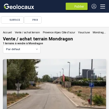
Publier
des
annonces
SURFACE
PRIX
Vente / achat terrain
Vente / achat terrain Mondragon
1 terrains à vendre à Mondragon
Par défaut
VOIR TOUTE