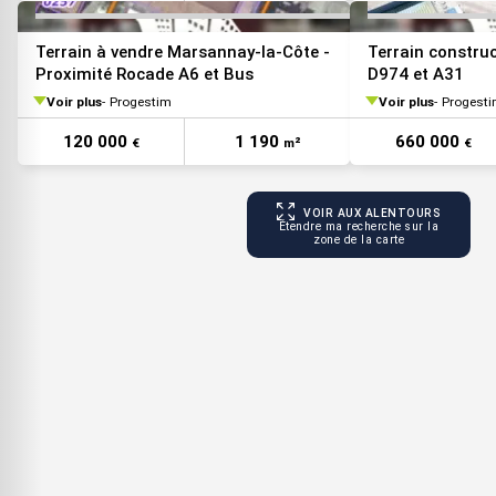
Terrain à vendre Marsannay-la-Côte -
Terrain construc
Proximité Rocade A6 et Bus
D974 et A31
Voir plus
Progestim
Voir plus
Progest
120 000
1 190
660 000
€
m²
€
VOIR AUX ALENTOURS
Étendre ma recherche sur la
zone de la carte