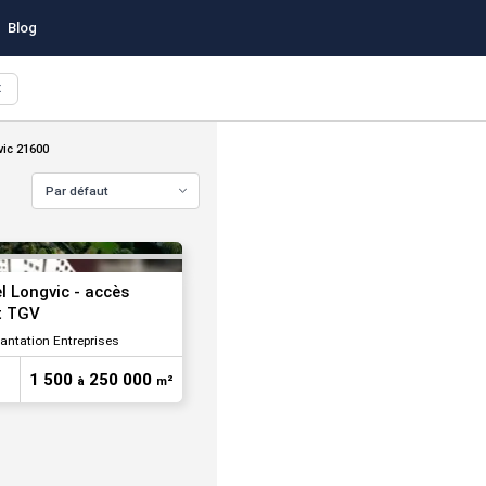
Blog
X
VOIR TOUTES LES PHOTOS
vic 21600
Par défaut
el Longvic - accès
t TGV
lantation Entreprises
1 500
250 000
à
m²