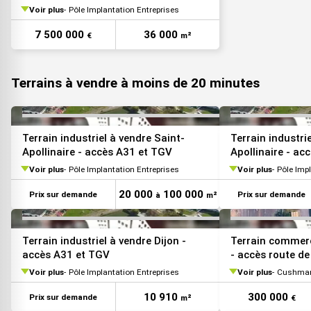
Voir plus
Pôle Implantation Entreprises
VOIR TOUTES LES PHOTOS
7 500 000
36 000
€
m²
Terrains à vendre à moins de 20 minutes
VOIR TOUTES LES PHOTOS
Terrain industriel à vendre Saint-
Terrain industri
Apollinaire - accès A31 et TGV
Apollinaire - ac
Voir plus
Pôle Implantation Entreprises
Voir plus
Pôle Imp
20 000
100 000
Prix sur demande
Prix sur demande
à
m²
VOIR TOUTES LES PHOTOS
Terrain industriel à vendre Dijon -
Terrain commerc
accès A31 et TGV
- accès route d
Voir plus
Pôle Implantation Entreprises
Voir plus
Cushman 
10 910
300 000
Prix sur demande
m²
€