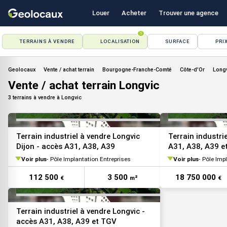
Louer
Acheter
Trouver une agence
1
TERRAINS À VENDRE
LOCALISATION
SURFACE
PRI
VOIR TOUTES LES PHOTOS
Geolocaux
Vente / achat terrain
Bourgogne-Franche-Comté
Côte-d'Or
Long
Vente / achat terrain Longvic
3 terrains à vendre à Longvic
VOIR TOUTES LES PHOTOS
Terrain industriel à vendre Longvic
Terrain industri
Dijon - accès A31, A38, A39
A31, A38, A39 e
Voir plus
Pôle Implantation Entreprises
Voir plus
Pôle Imp
112 500
3 500
18 750 000
€
m²
€
Terrain industriel à vendre Longvic -
accès A31, A38, A39 et TGV