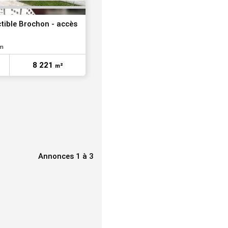
tible Brochon - accès
im
8 221
m²
Annonces 1 à 3