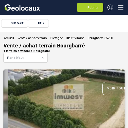
Publier
des
annonces
SURFACE
PRIX
Vente / achat terrain
Vente / achat terrain Bourgbarré
1 terrains à vendre à Bourgbarré
Par défaut
VOIR TOUTE