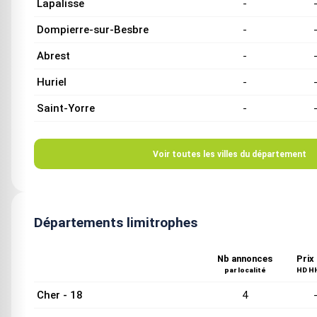
Lapalisse
-
Dompierre-sur-Besbre
-
Abrest
-
Huriel
-
Saint-Yorre
-
Voir toutes les villes du département
Départements limitrophes
Nb annonces
Prix
par localité
HD HH
Cher - 18
4