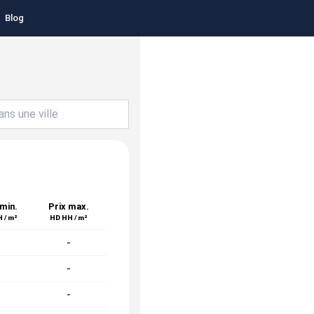
Blog
 min.
Prix max.
 / m²
HD HH / m²
-
-
-
-
-
-