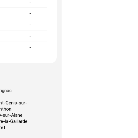
-
-
-
-
-
-
-
-
-
-
rignac
nt-Genis-sur-
nthon
ly-sur-Aisne
ve-la-Gaillarde
ret