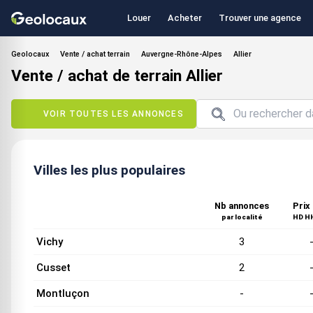
Louer
Acheter
Trouver une agence
Geolocaux
Vente / achat terrain
Auvergne-Rhône-Alpes
Allier
Vente / achat de terrain Allier
VOIR TOUTES LES ANNONCES
Villes les plus populaires
Nb annonces
Prix
par localité
HD HH
Vichy
3
Cusset
2
Montluçon
-