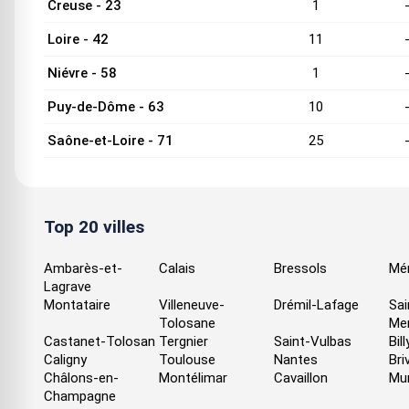
Creuse - 23
1
Loire - 42
11
Niévre - 58
1
Puy-de-Dôme - 63
10
Saône-et-Loire - 71
25
Top 20 villes
Ambarès-et-
Calais
Bressols
Mé
Lagrave
Montataire
Villeneuve-
Drémil-Lafage
Sai
Tolosane
Me
Castanet-Tolosan
Tergnier
Saint-Vulbas
Bil
Caligny
Toulouse
Nantes
Bri
Châlons-en-
Montélimar
Cavaillon
Mu
Champagne