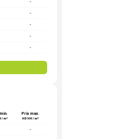
-
-
-
-
-
-
-
-
-
-
 min.
Prix max.
 / m²
HD HH / m²
-
-