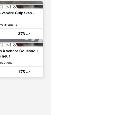
VOIR TOUTES LES PHOTOS
 à vendre Guipavas -
oyd Bretagne
373
m²
tés à vendre Gouesnou
s neuf
sactions
175
m²