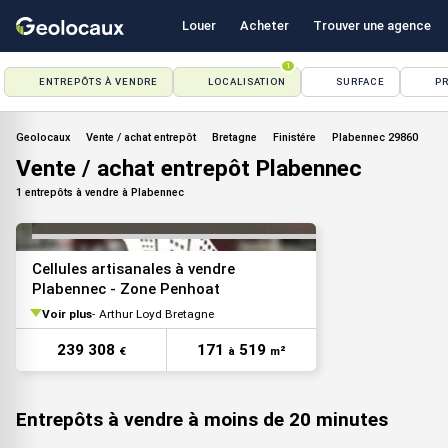
Louer
Acheter
Trouver une agence
1
ENTREPÔTS À VENDRE
LOCALISATION
SURFACE
PR
VOIR TOUTES LES PHOTOS
Geolocaux
Vente / achat entrepôt
Bretagne
Finistére
Plabennec 29860
Vente / achat entrepôt Plabennec
1 entrepôts à vendre à Plabennec
Cellules artisanales à vendre
Plabennec - Zone Penhoat
Voir plus
Arthur Loyd Bretagne
VOIR TOUTES LES PHOTOS
239 308
171
519
€
à
m²
Entrepôts à vendre à moins de 20 minutes