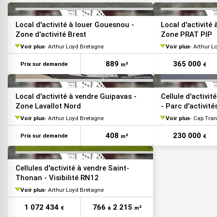
VOIR TOUTES LES PHOTOS
Local d'activité à louer Gouesnou -
Local d'activité
Zone d'activité Brest
Zone PRAT PIP
Voir plus
Arthur Loyd Bretagne
Voir plus
Arthur L
889
365 000
Prix sur demande
m²
€
VOIR TOUTES LES PHOTOS
Local d'activité à vendre Guipavas -
Cellule d'activi
Zone Lavallot Nord
- Parc d'activité
Voir plus
Arthur Loyd Bretagne
Voir plus
Cap Tran
408
230 000
Prix sur demande
m²
€
Cellules d'activité à vendre Saint-
Thonan - Visibilité RN12
Voir plus
Arthur Loyd Bretagne
1 072 434
766
2 215
€
à
m²