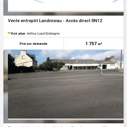
Vente entrepôt Landivisiau - Accès direct RN12
Voir plus
Arthur Loyd Bretagne
1 757
Prix sur demande
m²
VOIR TOUTE