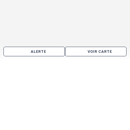
ALERTE
VOIR CARTE
Les agences immobilières
Arthur Loyd Bretagne
L'Immobilière d'Entreprise Brest
Voir toutes les agences immobilières à Landivisiau