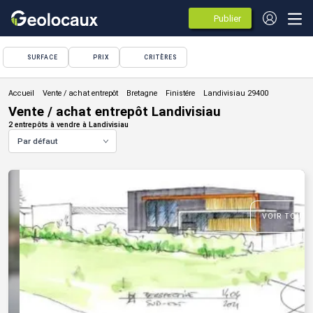
Publier
des
annonces
SURFACE
PRIX
CRITÈRES
Vente / achat entrepôt
Vente / achat entrepôt Landivisiau
2 entrepôts à vendre à Landivisiau
Par défaut
VOIR TOUTE