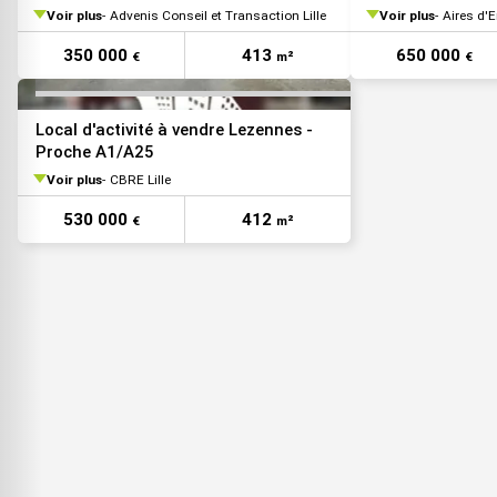
Voir plus
Advenis Conseil et Transaction Lille
Voir plus
Aires d'E
350 000
413
650 000
€
m²
€
Local d'activité à vendre Lezennes -
Proche A1/A25
Voir plus
CBRE Lille
530 000
412
€
m²