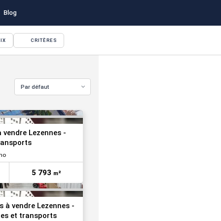
Blog
IX
CRITÈRES
VOIR TOUTES LES PHOTOS
Par défaut
VOIR TOUTES LES PHOTOS
 à vendre Lezennes -
transports
mo
5 793
m²
tés à vendre Lezennes -
es et transports