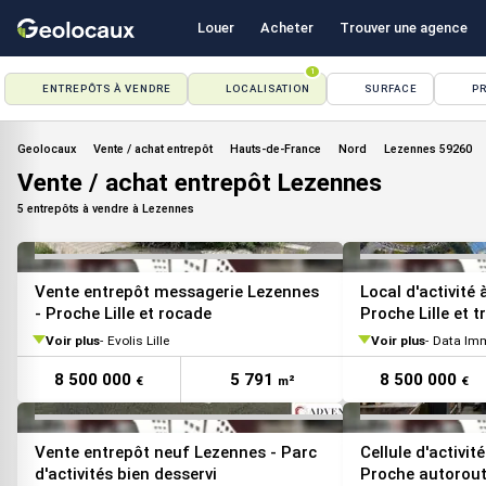
Louer
Acheter
Trouver une agence
1
ENTREPÔTS À VENDRE
LOCALISATION
SURFACE
PR
VOIR TOUTES LES PHOTOS
Geolocaux
Vente / achat entrepôt
Hauts-de-France
Nord
Lezennes 59260
Vente / achat entrepôt Lezennes
5 entrepôts à vendre à Lezennes
VOIR TOUTES LES PHOTOS
Vente entrepôt messagerie Lezennes
Local d'activité
- Proche Lille et rocade
Proche Lille et 
Voir plus
Evolis Lille
Voir plus
Data Im
8 500 000
5 791
8 500 000
€
m²
€
VOIR TOUTES LES PHOTOS
Vente entrepôt neuf Lezennes - Parc
Cellule d'activi
d'activités bien desservi
Proche autorout