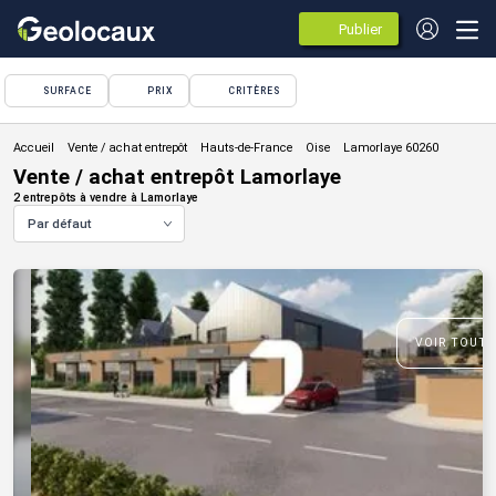
Publier
des
annonces
SURFACE
PRIX
CRITÈRES
Vente / achat entrepôt
Vente / achat entrepôt Lamorlaye
2 entrepôts à vendre à Lamorlaye
Par défaut
VOIR TOUTE