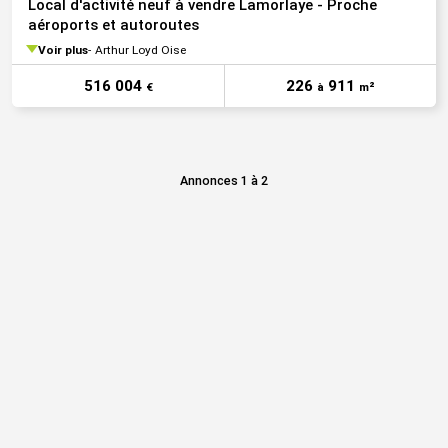
Local d'activité neuf à vendre Lamorlaye - Proche
aéroports et autoroutes
Voir plus
Arthur Loyd Oise
516 004
226
911
€
à
m²
Annonces 1 à 2