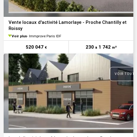
Vente locaux d'activité Lamorlaye - Proche Chantilly et
Roissy
Voir plus
Immprove Paris IDF
520 047
230
1 742
€
à
m²
VOIR TOUTE