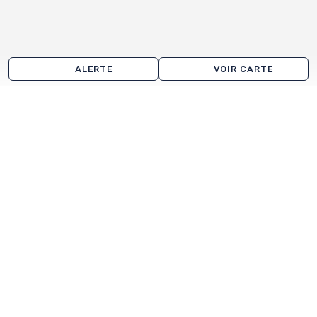
ALERTE
VOIR CARTE
Les agences immobilières
Arthur Loyd Oise
Immprove Paris IDF
Voir toutes les agences immobilières à Lamorlaye