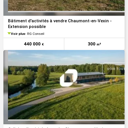
Bâtiment d'activités à vendre Chaumont-en-Vexin -
Extension possible
Voir plus
RG Conseil
440 000
300
€
m²
VOIR TOUTE