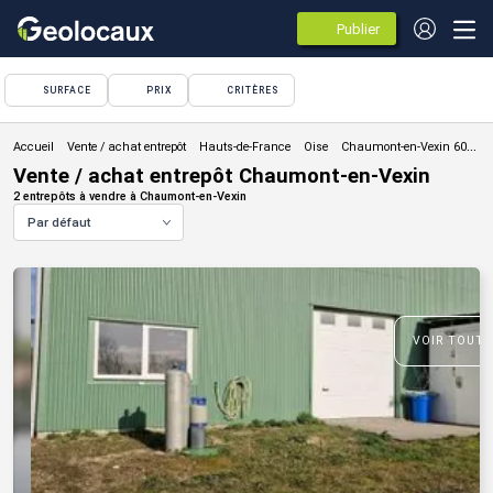
Publier
des
annonces
SURFACE
PRIX
CRITÈRES
Vente / achat entrepôt
Vente / achat entrepôt Chaumont-en-Vexin
2 entrepôts à vendre à Chaumont-en-Vexin
Par défaut
VOIR TOUTE