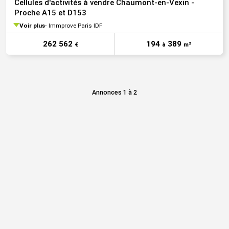
Cellules d'activités à vendre Chaumont-en-Vexin -
Proche A15 et D153
Voir plus
Immprove Paris IDF
262 562
194
389
€
à
m²
Annonces 1 à 2