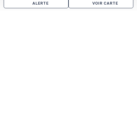
ALERTE
VOIR CARTE
Les agences immobilières
Immprove Paris IDF
RG Conseil
Voir toutes les agences immobilières à Chaumont-
en-Vexin
Entrepôt à vendre dans l'Oise
Amblainville
Creil