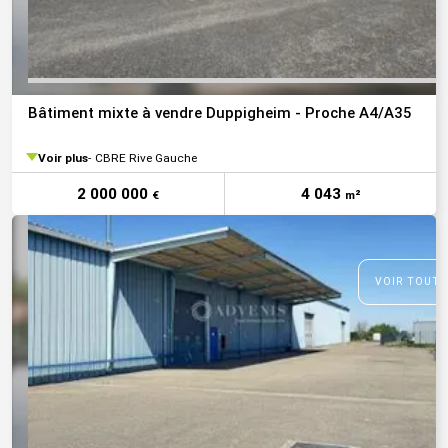
Bâtiment mixte à vendre Duppigheim - Proche A4/A35
Voir plus
CBRE Rive Gauche
2 000 000
4 043
€
m²
VOIR TOUTE