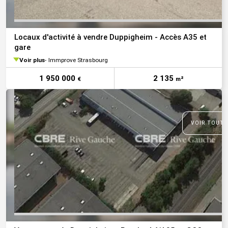
Locaux d'activité à vendre Duppigheim - Accès A35 et
gare
Voir plus
Immprove Strasbourg
1 950 000
2 135
€
m²
VOIR TOUTE