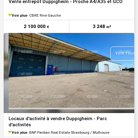
Vente entrepôt Duppigheim - Proche A4/A35 et GCO
Voir plus
CBRE Rive Gauche
2 100 000
3 248
€
m²
VOIR TOUTE
Locaux d'activité à vendre Duppigheim - Parc
d'activités
Voir plus
BNP Paribas Real Estate Strasbourg / Mulhouse