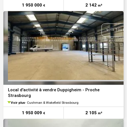
1 950 000
2 142
€
m²
VOIR TOUTE
Local d'activité à vendre Duppigheim - Proche
Strasbourg
Voir plus
Cushman & Wakefield Strasbourg
1 950 009
2 105
€
m²