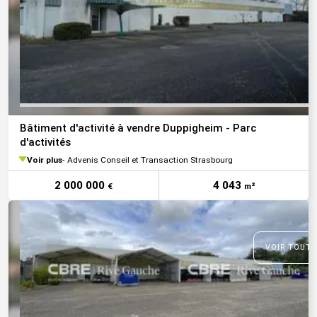
Bâtiment d'activité à vendre Duppigheim - Parc
d'activités
Voir plus
Advenis Conseil et Transaction Strasbourg
2 000 000
4 043
€
m²
VOIR TOUTE