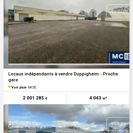
VOIR TOUTE
Locaux indépendants à vendre Duppigheim - Proche
gare
Voir plus
MCIE
2 001 285
4 043
€
m²
VOIR TOUTE