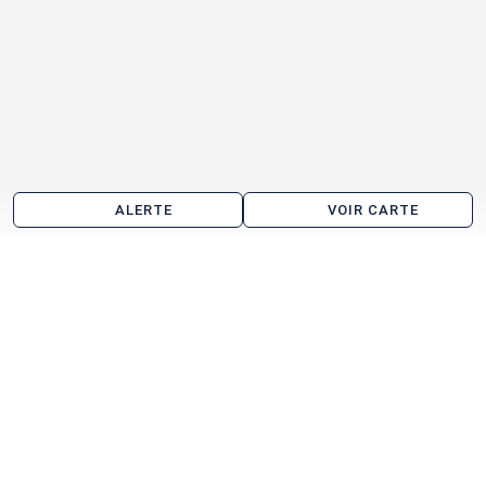
ALERTE
VOIR CARTE
Entrepôt à vendre aux alentours d'Athée-sur-Cher
Sublaines
Véretz