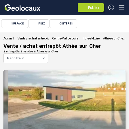
Publier
des
annonces
SURFACE
PRIX
CRITÈRES
Vente / achat entrepôt
Vente / achat entrepôt Athée-sur-Cher
2 entrepôts à vendre à Athée-sur-Cher
Par défaut
VOIR TOUTE