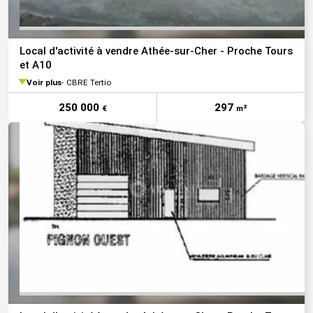
Local d'activité à vendre Athée-sur-Cher - Proche Tours
et A10
Voir plus
CBRE Tertio
250 000
297
€
m²
VOIR TOUTE