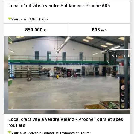
Local d'activité à vendre Sublaines - Proche A85
Voir plus
CBRE Tertio
850 000
805
€
m²
VOIR TOUTE
Local d'activité à vendre Vérétz - Proche Tours et axes
routiers
Voir plus
Advenis Conseil et Transaction Tours