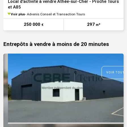
Local d'activité à vendre Athée-sur-Cher - Proche Tours
et A85
Voir plus
Advenis Conseil et Transaction Tours
250 000
297
€
m²
Entrepôts à vendre à moins de 20 minutes
VOIR TOUTE