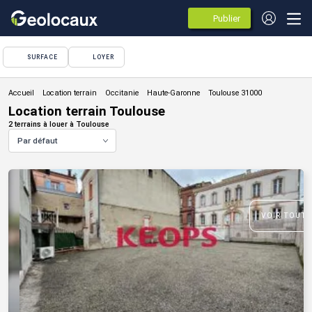
Publier
des
annonces
SURFACE
LOYER
Location terrain
Location terrain Toulouse
2 terrains à louer à Toulouse
Par défaut
VOIR TOUTE