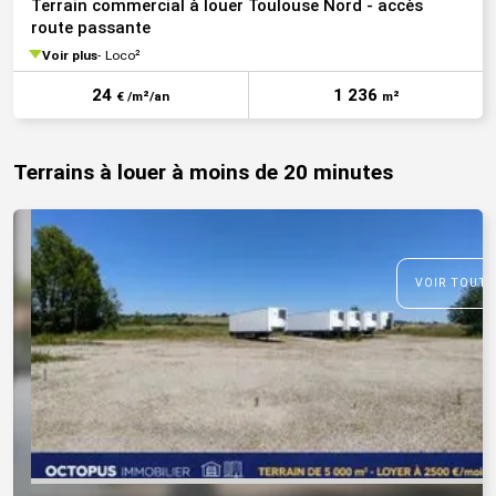
Terrain commercial à louer Toulouse Nord - accès
route passante
Voir plus
Loco²
24
1 236
€ /m²/an
m²
Terrains à louer à moins de 20 minutes
VOIR TOUTE