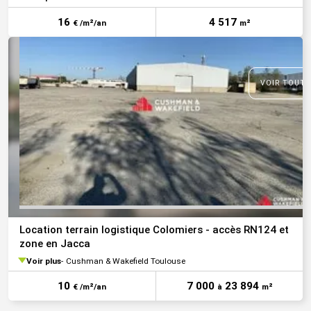
16
4 517
€ /m²/an
m²
VOIR TOUTE
Location terrain logistique Colomiers - accès RN124 et
zone en Jacca
Voir plus
Cushman & Wakefield Toulouse
10
7 000
23 894
€ /m²/an
à
m²