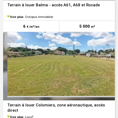
Terrain à louer Balma - accès A61, A68 et Rocade
Voir plus
Octopus Immobilier
6
5 000
€ /m²/an
m²
VOIR TOUTE
Terrain à louer Colomiers, zone aéronautique, accès
direct
Voir plus
Loco²