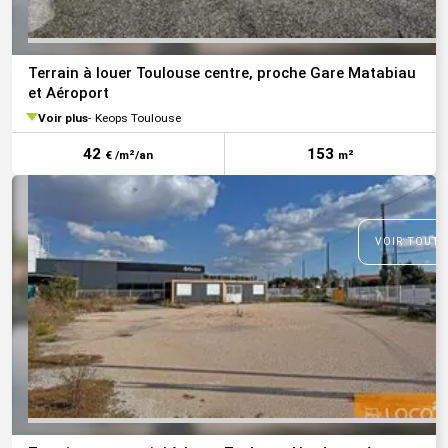
Terrain à louer Toulouse centre, proche Gare Matabiau
et Aéroport
Voir plus
Keops Toulouse
42
153
€ /m²/an
m²
VOIR TOUTE