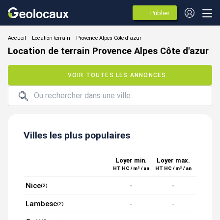
Publier
des
annonces
Location terrain
Location de terrain Provence Alpes Côte d'azur
VOIR TOUTES LES ANNONCES
Villes les plus populaires
Loyer min.
Loyer max.
HT HC / m² / an
HT HC / m² / an
Nice
-
-
(2)
Lambesc
-
-
(2)