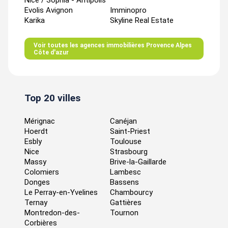
Nice / Sophia - Antipolis
Evolis Avignon
Imminopro
Karika
Skyline Real Estate
Voir toutes les agences immobilières Provence Alpes
Côte d'azur
Top 20 villes
Mérignac
Canéjan
Hoerdt
Saint-Priest
Esbly
Toulouse
Nice
Strasbourg
Massy
Brive-la-Gaillarde
Colomiers
Lambesc
Donges
Bassens
Le Perray-en-Yvelines
Chambourcy
Ternay
Gattières
Montredon-des-
Tournon
Corbières