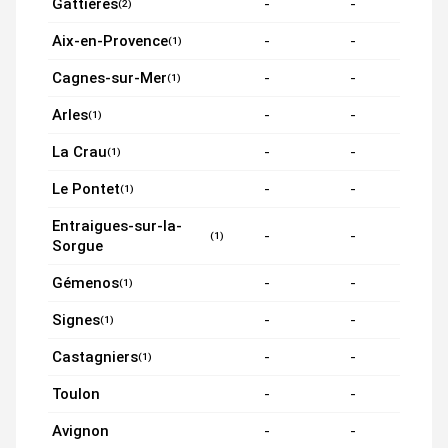
Gattières
-
-
(2)
Aix-en-Provence
-
-
(1)
Cagnes-sur-Mer
-
-
(1)
Arles
-
-
(1)
La Crau
-
-
(1)
Le Pontet
-
-
(1)
Entraigues-sur-la-
-
-
(1)
Sorgue
Gémenos
-
-
(1)
Signes
-
-
(1)
Castagniers
-
-
(1)
Toulon
-
-
Avignon
-
-