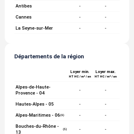
Antibes
-
-
Cannes
-
-
La Seyne-sur-Mer
-
-
Départements de la région
Loyer min.
Loyer max.
HT HC / m² / an
HT HC / m² / an
Alpes-de-Haute-
-
-
Provence - 04
Hautes-Alpes - 05
-
-
Alpes-Maritimes - 06
-
-
(6)
Bouches-du-Rhône -
-
-
(5)
13