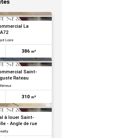
utes
VOIR TOUTES LES PHOTOS
commercial La
 A72
yd Loire
386
m²
VOIR TOUTES LES PHOTOS
commercial Saint-
uguste Rateau
Mérieux
310
m²
VOIR TOUTES LES PHOTOS
l à louer Saint-
lle - Angle de rue
ealty