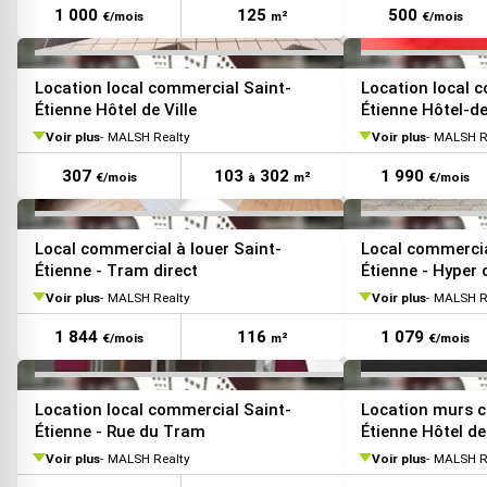
1 000
125
500
€/mois
m²
€/mois
VOIR TOUTES LES PHOTOS
Location local commercial Saint-
Location local 
Étienne Hôtel de Ville
Étienne Hôtel-de
Voir plus
MALSH Realty
Voir plus
MALSH R
307
103
302
1 990
€/mois
à
m²
€/mois
VOIR TOUTES LES PHOTOS
Local commercial à louer Saint-
Local commercia
Étienne - Tram direct
Étienne - Hyper c
Voir plus
MALSH Realty
Voir plus
MALSH R
1 844
116
1 079
€/mois
m²
€/mois
Location local commercial Saint-
Location murs 
Étienne - Rue du Tram
Étienne Hôtel de 
Voir plus
MALSH Realty
Voir plus
MALSH R