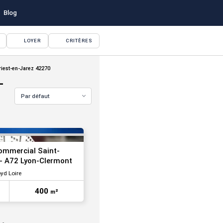
Blog
LOYER
CRITÈRES
VOIR TOUTES LES PHOTOS
riest-en-Jarez 42270
-
Par défaut
commercial Saint-
 - A72 Lyon-Clermont
yd Loire
VOIR TOUTES LES PHOTOS
400
m²