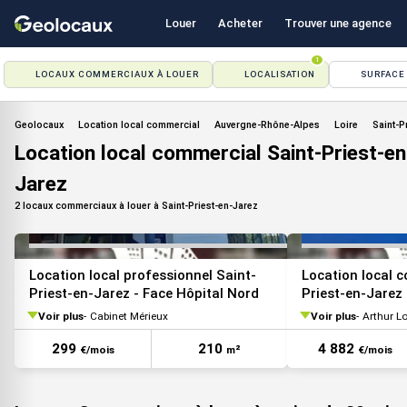
Louer
Acheter
Trouver une agence
1
LOCAUX COMMERCIAUX À LOUER
LOCALISATION
SURFACE
VOIR TOUTES LES PHOTOS
Geolocaux
Location local commercial
Auvergne-Rhône-Alpes
Loire
Saint-P
Location local commercial Saint-Priest-en
Jarez
2 locaux commerciaux à louer à Saint-Priest-en-Jarez
Location local professionnel Saint-
Location local 
Priest-en-Jarez - Face Hôpital Nord
Priest-en-Jarez
Voir plus
Cabinet Mérieux
Voir plus
Arthur Lo
VOIR TOUTES LES PHOTOS
299
210
4 882
€/mois
m²
€/mois