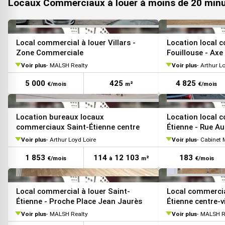
Locaux Commerciaux à louer à moins de 20 min
VOIR TOUTES LES PHOTOS
Local commercial à louer Villars -
Location local 
Zone Commerciale
Fouillouse - Axe
Voir plus
MALSH Realty
Voir plus
Arthur Lo
5 000
425
4 825
€/mois
m²
€/mois
Location bureaux locaux
Location local 
commerciaux Saint-Étienne centre
Étienne - Rue A
Voir plus
Arthur Loyd Loire
Voir plus
Cabinet 
1 853
114
12 103
183
€/mois
à
m²
€/mois
VOIR TOUTES LES PHOTOS
Local commercial à louer Saint-
Local commercia
Étienne - Proche Place Jean Jaurès
Étienne centre-vi
Voir plus
MALSH Realty
Voir plus
MALSH R