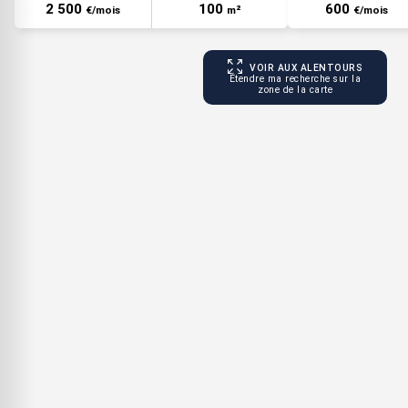
2 500
100
600
€/mois
m²
€/mois
VOIR AUX ALENTOURS
Étendre ma recherche sur la
zone de la carte