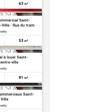
63
m²
VOIR TOUTES LES PHOTOS
commercial Saint-
-Ville - Rue du tram
ealty
53
m²
VOIR TOUTES LES PHOTOS
l à louer Saint-
entre-ville
ealty
81
m²
commerciaux Saint-
Ville
ealty