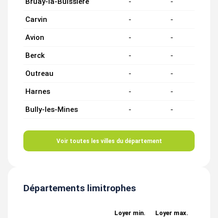
Bruay-la-Buissière
-
-
Carvin
-
-
Avion
-
-
Berck
-
-
Outreau
-
-
Harnes
-
-
Bully-les-Mines
-
-
Voir toutes les villes du département
Départements limitrophes
Loyer min.
Loyer max.