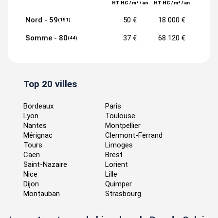
HT HC / m² / an
HT HC / m² / an
Nord - 59
50 €
18 000 €
(151)
Somme - 80
37 €
68 120 €
(44)
Top 20 villes
Bordeaux
Paris
Lyon
Toulouse
Nantes
Montpellier
Mérignac
Clermont-Ferrand
Tours
Limoges
Caen
Brest
Saint-Nazaire
Lorient
Nice
Lille
Dijon
Quimper
Montauban
Strasbourg