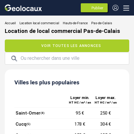
Publier
des
annonces
Location local commercial
Location de local commercial Pas-de-Calais
VOIR TOUTES LES ANNONCES
Villes les plus populaires
Loyer min.
Loyer max.
HT HC / m² / an
HT HC / m² / an
Saint-Omer
95 €
250 €
(8)
Cucq
178 €
304 €
(5)