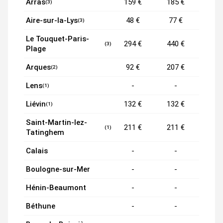
Arras
159 €
185 €
(3)
Aire-sur-la-Lys
48 €
77 €
(3)
Le Touquet-Paris-
294 €
440 €
(3)
Plage
Arques
92 €
207 €
(2)
Lens
-
-
(1)
Liévin
132 €
132 €
(1)
Saint-Martin-lez-
211 €
211 €
(1)
Tatinghem
Calais
-
-
Boulogne-sur-Mer
-
-
Hénin-Beaumont
-
-
Béthune
-
-