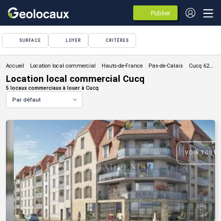
Publier
des
annonces
SURFACE
LOYER
CRITÈRES
Location local commercial
Location local commercial Cucq
5 locaux commerciaux à louer à Cucq
Par défaut
VOIR TOUTE