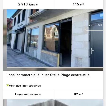
2 913
115
€/mois
m²
VOIR TOUTE
Local commercial à louer Stella Plage centre-ville
Voir plus
ImmoDesPros
82
Loyer sur demande
m²