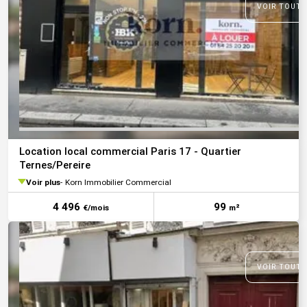
VOIR TOUTE
Location local commercial Paris 17 - Quartier
Ternes/Pereire
Voir plus
Korn Immobilier Commercial
4 496
99
€/mois
m²
VOIR TOUTE