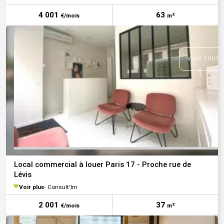
4 001
63
€/mois
m²
VOIR TOUTE
Local commercial à louer Paris 17 - Proche rue de
Lévis
Voir plus
Consult'Im
2 001
37
€/mois
m²