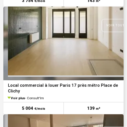
3 754
143
€/mois
m²
VOIR TOUTE
Local commercial à louer Paris 17 près métro Place de
Clichy
Voir plus
Consult'Im
5 004
139
€/mois
m²