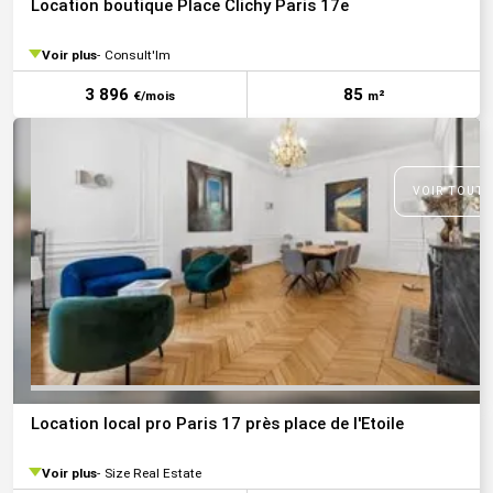
Location boutique Place Clichy Paris 17e
Voir plus
Consult'Im
3 896
85
€/mois
m²
VOIR TOUTE
Location local pro Paris 17 près place de l'Etoile
Voir plus
Size Real Estate