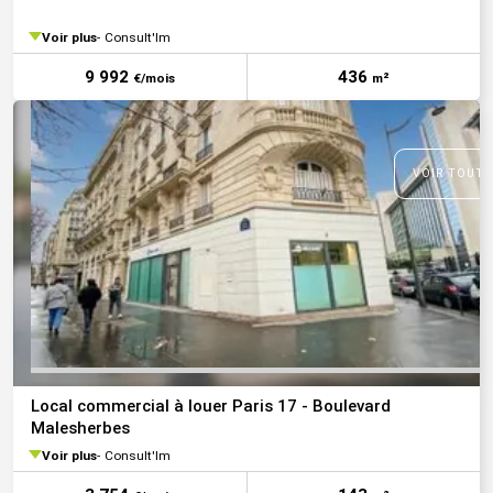
Voir plus
Consult'Im
9 992
436
€/mois
m²
VOIR TOUTE
Local commercial à louer Paris 17 - Boulevard
Malesherbes
Voir plus
Consult'Im