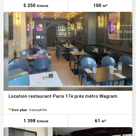
5 250
100
€/mois
m²
VOIR TOUTE
Location restaurant Paris 17e près métro Wagram
Voir plus
Consult'Im
1 398
61
€/mois
m²