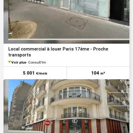
Local commercial à louer Paris 17ème - Proche
transports
Voir plus
Consult'Im
5 001
104
€/mois
m²
VOIR TOUTE