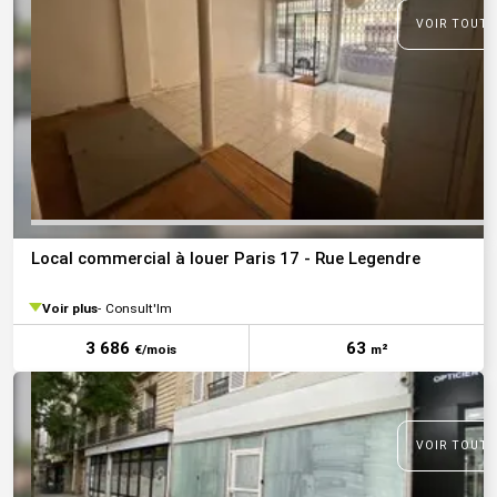
VOIR TOUTE
Local commercial à louer Paris 17 - Rue Legendre
Voir plus
Consult'Im
3 686
63
€/mois
m²
VOIR TOUTE