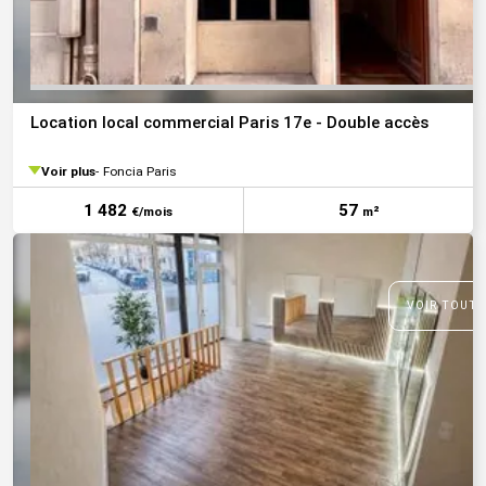
Location local commercial Paris 17e - Double accès
Voir plus
Foncia Paris
1 482
57
€/mois
m²
VOIR TOUTE