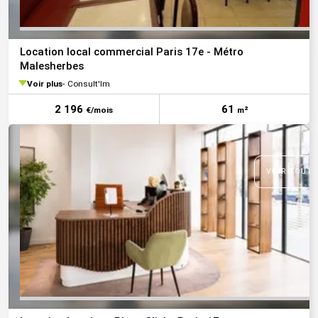
Location local commercial Paris 17e - Métro
Malesherbes
Voir plus
Consult'Im
2 196
61
€/mois
m²
VOIR TOUTE