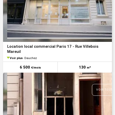
Location local commercial Paris 17 - Rue Villebois
Mareuil
Voir plus
Dauchez
6 500
130
€/mois
m²
VOIR TOUTE