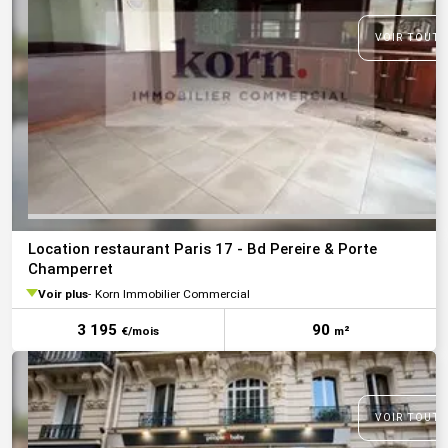
VOIR TOUTE
Location restaurant Paris 17 - Bd Pereire & Porte
Champerret
Voir plus
Korn Immobilier Commercial
3 195
90
€/mois
m²
VOIR TOUTE