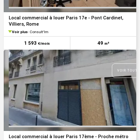
Local commercial à louer Paris 17e - Pont Cardinet,
Villiers, Rome
Voir plus
Consult'Im
1 593
49
€/mois
m²
VOIR TOUTE
Local commercial à louer Paris 17ème - Proche métro