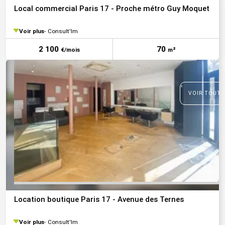
Local commercial Paris 17 - Proche métro Guy Moquet
Voir plus
Consult'Im
2 100
70
€/mois
m²
VOIR TOUTE
Location boutique Paris 17 - Avenue des Ternes
Voir plus
Consult'Im