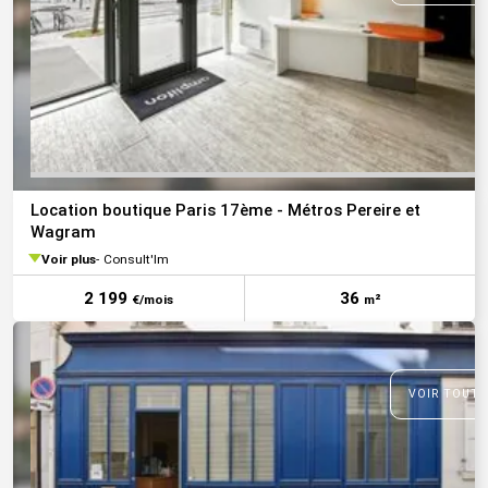
Location boutique Paris 17ème - Métros Pereire et
Wagram
Voir plus
Consult'Im
2 199
36
€/mois
m²
VOIR TOUTE