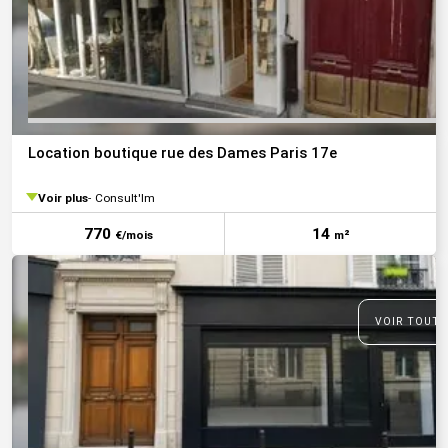
Location boutique rue des Dames Paris 17e
Voir plus
Consult'Im
770
14
€/mois
m²
VOIR TOUTE