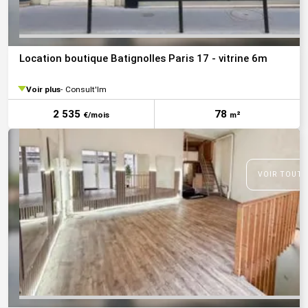
Location boutique Batignolles Paris 17 - vitrine 6m
Voir plus
Consult'Im
2 535
78
€/mois
m²
VOIR TOUTE