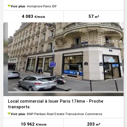
Voir plus
Immprove Paris IDF
4 083
57
€/mois
m²
VOIR TOUTE
Local commercial à louer Paris 17ème - Proche
transports
Voir plus
BNP Paribas Real Estate Transaction Commerce
10 962
203
€/mois
m²