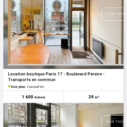
VOIR TOUTE
Location boutique Paris 17 - Boulevard Pereire -
Transports en commun
Voir plus
Consult'Im
1 600
29
€/mois
m²
VOIR TOUTE