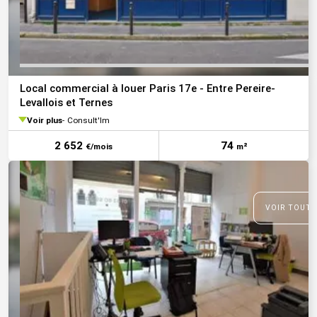
Local commercial à louer Paris 17e - Entre Pereire-
Levallois et Ternes
Voir plus
Consult'Im
2 652
74
€/mois
m²
VOIR TOUTE