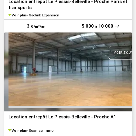
Location entrepôt Le Plessis-Belleville - Proche Paris et
transports
Voir plus
Geolink Expansion
3
5 000
10 000
€ /m²/an
à
m²
VOIR TOUTE
Location entrepôt Le Plessis-Belleville - Proche A1
Voir plus
Scamac Immo