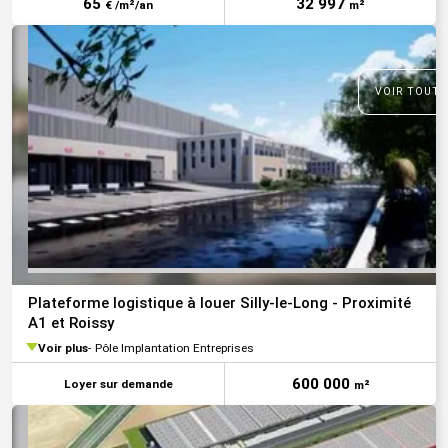
65
32 997
€ /m²/an
m²
VOIR TOUTE
Plateforme logistique à louer Silly-le-Long - Proximité
A1 et Roissy
Voir plus
Pôle Implantation Entreprises
600 000
Loyer sur demande
m²