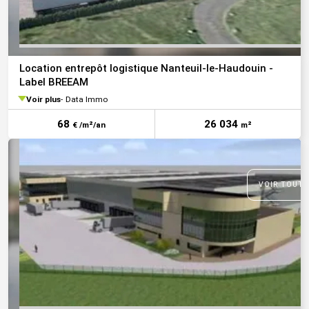
Location entrepôt logistique Nanteuil-le-Haudouin -
Label BREEAM
Voir plus
Data Immo
68
26 034
€ /m²/an
m²
VOIR TOUTE