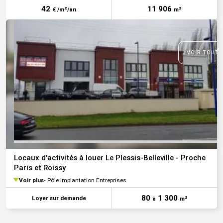
42
11 906
€ /m²/an
m²
VOIR TOUTE
Locaux d'activités à louer Le Plessis-Belleville - Proche
Paris et Roissy
Voir plus
Pôle Implantation Entreprises
80
1 300
Loyer sur demande
à
m²