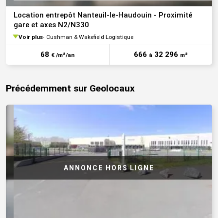
Location entrepôt Nanteuil-le-Haudouin - Proximité
gare et axes N2/N330
Voir plus
Cushman & Wakefield Logistique
68
666
32 296
€ /m²/an
à
m²
Précédemment sur Geolocaux