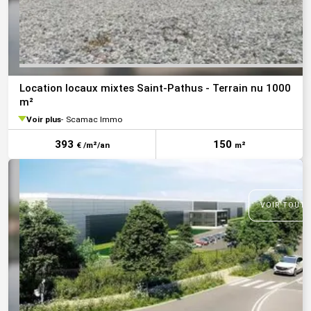
Location locaux mixtes Saint-Pathus - Terrain nu 1000
m²
Voir plus
Scamac Immo
393
150
€ /m²/an
m²
VOIR TOUTE