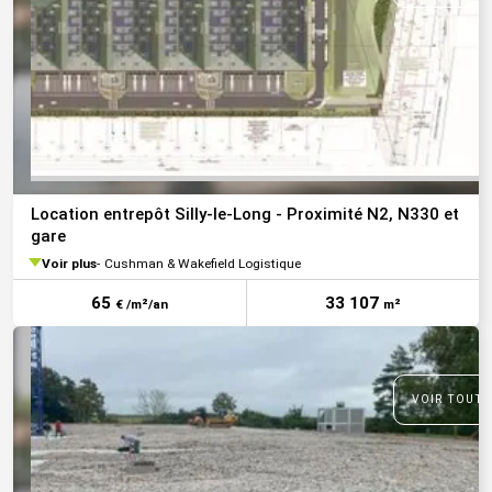
Location entrepôt Silly-le-Long - Proximité N2, N330 et
gare
Voir plus
Cushman & Wakefield Logistique
65
33 107
€ /m²/an
m²
VOIR TOUTE