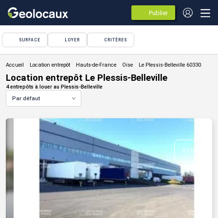
Publier
des
annonces
SURFACE
LOYER
CRITÈRES
Location entrepôt
Location entrepôt Le Plessis-Belleville
4 entrepôts à louer au Plessis-Belleville
Par défaut
VOIR TOUTE