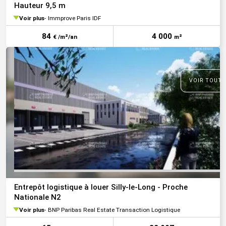
Hauteur 9,5 m
Voir plus
Immprove Paris IDF
84
4 000
€ /m²/an
m²
VOIR TOUTE
Entrepôt logistique à louer Silly-le-Long - Proche
Nationale N2
Voir plus
BNP Paribas Real Estate Transaction Logistique