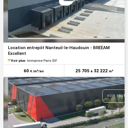
Location entrepôt Nanteuil-le-Haudouin - BREEAM
Excellent
Voir plus
Immprove Paris IDF
60
25 705
32 222
€ /m²/an
à
m²
VOIR TOUTE