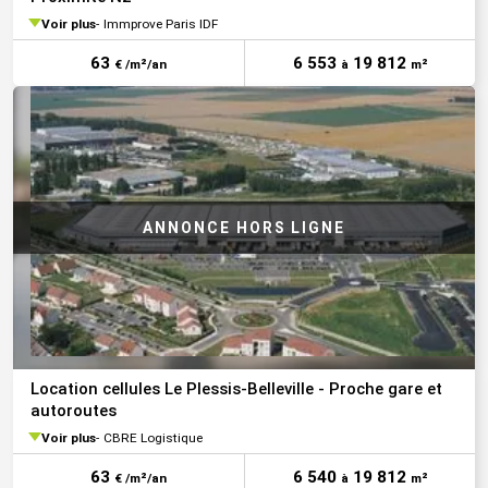
Voir plus
Immprove Paris IDF
63
6 553
19 812
€ /m²/an
à
m²
Location cellules Le Plessis-Belleville - Proche gare et
autoroutes
Voir plus
CBRE Logistique
63
6 540
19 812
€ /m²/an
à
m²