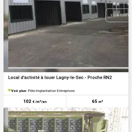
VOIR TOUTE
Local d'activité à louer Lagny-le-Sec - Proche RN2
Voir plus
Pôle Implantation Entreprises
102
65
€ /m²/an
m²
VOIR TOUTE