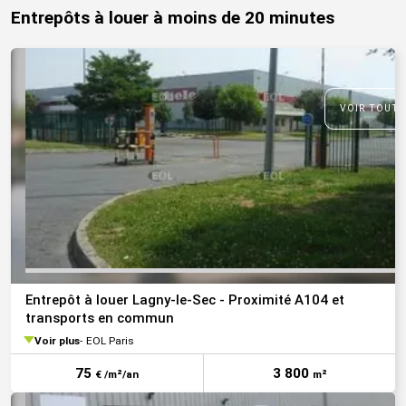
Entrepôts à louer à moins de 20 minutes
VOIR TOUTE
Entrepôt à louer Lagny-le-Sec - Proximité A104 et
transports en commun
Voir plus
EOL Paris
75
3 800
€ /m²/an
m²