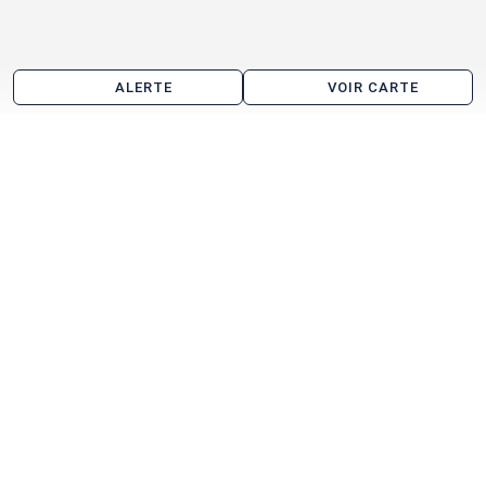
ALERTE
VOIR CARTE
Les agences immobilières
Geolink Expansion
Pôle Implantation Entreprises
CBRE Activité IDF
CBRE Logistique
Voir toutes les agences immobilières à Contres