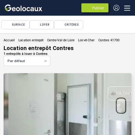
Publier
des
annonces
SURFACE
LOYER
CRITÈRES
Location entrepôt
Location entrepôt Contres
1 entrepôts à louer à Contres
Par défaut
VOIR TOUTE