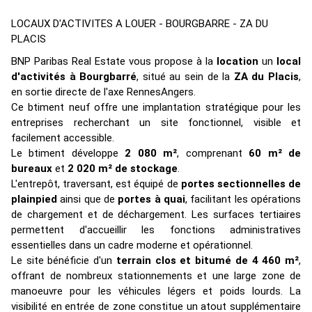
LOCAUX D'ACTIVITES A LOUER - BOURGBARRE - ZA DU
PLACIS
BNP Paribas Real Estate vous propose à la
location
un
local
d'activités à Bourgbarré
, situé au sein de la
ZA du Placis
,
en sortie directe de l'axe RennesAngers.
Ce btiment neuf offre une implantation stratégique pour les
entreprises recherchant un site fonctionnel, visible et
facilement accessible.
Le btiment développe
2
080 m²
, comprenant
60 m² de
bureaux
et
2
020 m² de stockage
.
L'entrepôt, traversant, est équipé de
portes sectionnelles de
plainpied
ainsi que de
portes à quai
, facilitant les opérations
de chargement et de déchargement. Les surfaces tertiaires
permettent d'accueillir les fonctions administratives
essentielles dans un cadre moderne et opérationnel.
Le site bénéficie d'un
terrain clos et bitumé de 4
460 m²
,
offrant de nombreux stationnements et une large zone de
manoeuvre pour les véhicules légers et poids lourds. La
visibilité en entrée de zone constitue un atout supplémentaire