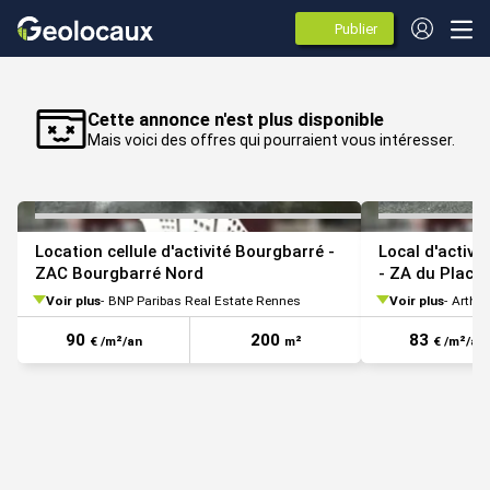
Publier
des
annonces
VOIR TOUTES LES PHOTOS
Cette annonce n'est plus disponible
Mais voici des offres qui pourraient vous intéresser.
Location cellule d'activité Bourgbarré -
Local d'activi
ZAC Bourgbarré Nord
- ZA du Placis
Voir plus
BNP Paribas Real Estate Rennes
Voir plus
Arthu
90
200
83
€ /m²/an
m²
€ /m²/an