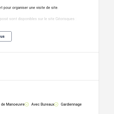
 pour organiser une visite de site.
posé sont disponibles sur le site Géorisques :
lus
es : 247, N42, 350
e de Manoeuvre
Avec Bureaux
Gardiennage