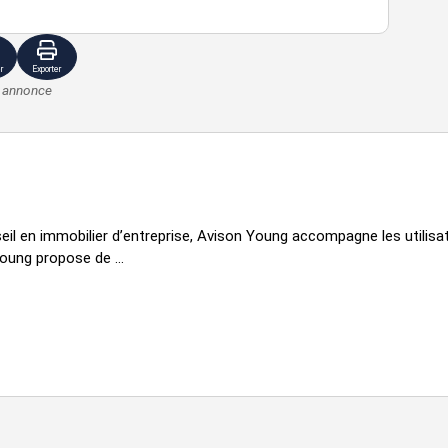
otale
loyer hthc
quais
disponibilité
110 €
5
immédiate
r
Exporter
e annonce
eil en immobilier d’entreprise, Avison Young accompagne les utilisate
oung propose de ...