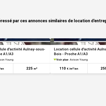
VOIR TOUTES LES PHOTOS
éressé par ces annonces similaires de location d'entr
lule d'activité Aulnay-sous-
Location cellule d'activité Aul
he A1/A3
Bois - Proche A1/A3
son Young
Voir plus
Avison Young
225
110
25
/an
m²
€ /m²/an