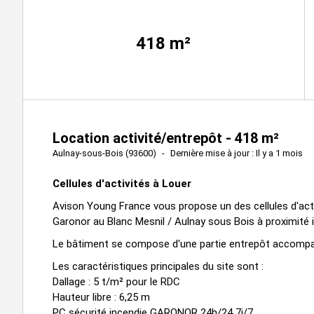
418
m²
Location activité/entrepôt - 418 m²
Aulnay-sous-Bois (93600)
Dernière mise à jour : Il y a 1 mois
Cellules d'activités à Louer
Avison Young France vous propose un des cellules d'activ
Garonor au Blanc Mesnil / Aulnay sous Bois à proximit
Le bâtiment se compose d'une partie entrepôt accompa
Les caractéristiques principales du site sont :
Dallage : 5 t/m² pour le RDC
Hauteur libre : 6,25 m
PC sécurité incendie GARONOR 24h/24 7j/7