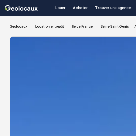
Louer
Acheter
Trouver une agence
Geolocaux
Location entrepôt
Ile de France
Seine-Saint-Denis