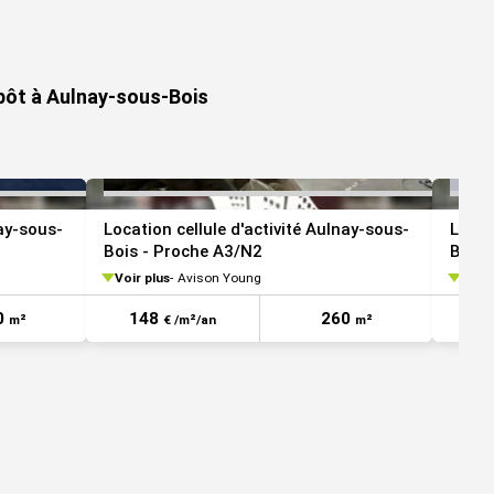
VOIR TOUTES LES PHOTOS
VOIR TOUTES LES 
epôt à Aulnay-sous-Bois
nay-sous-
Location cellule d'activité Aulnay-sous-
Local
Bois - Proche A3/N2
Bois 
Voir plus
Avison Young
Voir 
0
148
260
1
m²
€ /m²/an
m²