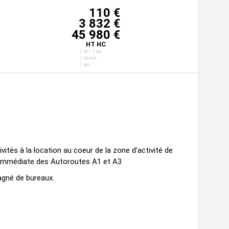
110 €
3 832 €
45 980 €
HT HC
/ m² / an
/ mois
/ an
ités à la location au coeur de la zone d'activité de
é immédiate des Autoroutes A1 et A3
gné de bureaux.