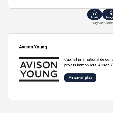
batiment - lot
entrepôt
bureaux
surface t
d
314 m²
104 m²
418 m²
Favoris
Partage
Signaler cett
Avison Young
Cabinet international de cons
projets immobiliers. Avison Y
En savoir plus