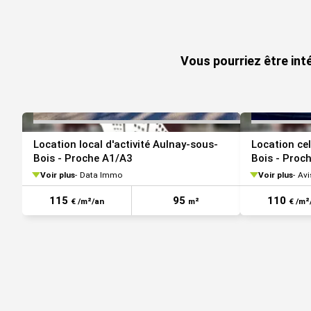
VOIR TOUTES LES PHOTOS
Vous pourriez être int
Location local d'activité Aulnay-sous-
Location cel
Bois - Proche A1/A3
Bois - Proc
Voir plus
Data Immo
Voir plus
Avi
115
95
110
€ /m²/an
m²
€ /m²