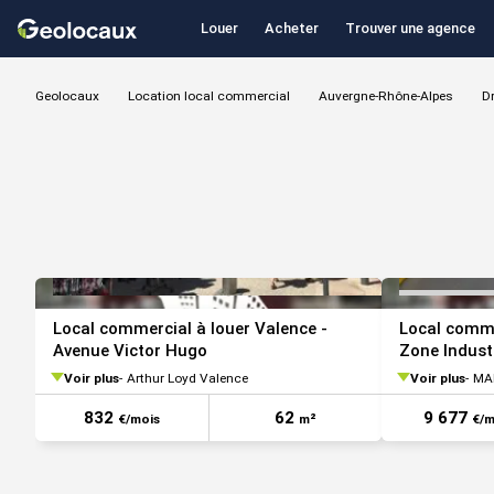
Louer
Acheter
Trouver une agence
Geolocaux
Location local commercial
Auvergne-Rhône-Alpes
D
Local commercial à louer Valence -
Local comme
Avenue Victor Hugo
Zone Indust
Voir plus
Arthur Loyd Valence
Voir plus
MAL
832
62
9 677
€/mois
m²
€/m