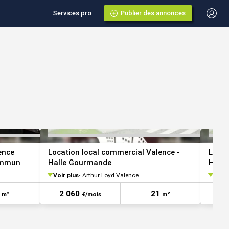
Services pro
Publier des annonces
VOIR TOUTES LES PHOTOS
VOIR TOUTES LES 
ence
Location local commercial Valence -
Locat
commun
Halle Gourmande
Hall
Voir plus
Arthur Loyd Valence
Voir 
0
2 060
21
1 
m²
€/mois
m²