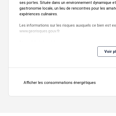
ses portes. Située dans un environnement dynamique et m
gastronomie locale, un lieu de rencontres pour les amate
expériences culinaires.
Les informations sur les risques auxquels ce bien est ex
www.georisques.gouv.fr
Disponibilité : Immédiate
Voir p
Loyer annuel : 8928 € HTHC
Charges annuelles : 6600 € HT
Afficher les consommations énergétiques
bat / etage
type
surface
lot 11
4,80 x 3,80
18,24 m²
Afficher notre barème d'honoraires
.