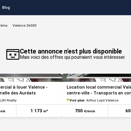
Blog
rôme
Valence 26000
VOIR TOUTES LES PHOTOS
Cette annonce n'est plus disponible
Mais voici des offres qui pourraient vous intéresser.
rcial à louer Valence -
Location local commercial Val
rielle des Auréats
centre-ville - Transports en 
SH Realty
Voir plus
Arthur Loyd Valence
1 173
700
6
ois
m²
€/mois