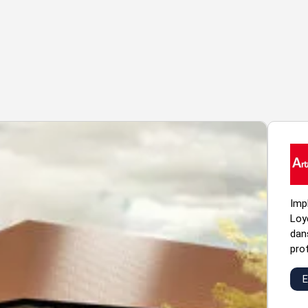
Imp
Loy
dans
prof
E