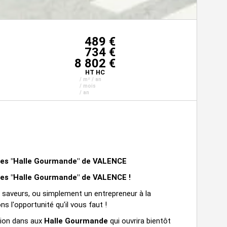
489 €
734 €
8 802 €
HT HC
/ m² / an
/ mois
/ an
les "Halle Gourmande" de VALENCE
les "Halle Gourmande" de VALENCE !
 saveurs, ou simplement un entrepreneur à la
s l'opportunité qu'il vous faut !
tion dans aux
Halle Gourmande
qui ouvrira bientôt