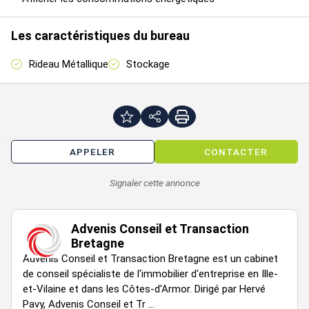
Accessibilité :
Les caractéristiques du bureau
Centre ville
Proximité toutes activités
Rideau Métallique
Stockage
Rue piétonne
Centre-ville de Saint-Brieuc
Gare routière TUB
Gare SNCF
Disponibilité : Immédiate
APPELER
CONTACTER
Loyer annuel : 6000 € HTHC
Signaler cette annonce
Charges annuelles : 43 € HT / m2
Type de bail : Commercial
Dépôt de garantie : 3 mois
Advenis Conseil et Transaction
Bretagne
Honoraires à la charge du preneur : 30 % HT
Advenis Conseil et Transaction Bretagne est un cabinet
de conseil spécialiste de l'immobilier d'entreprise en Ille-
et-Vilaine et dans les Côtes-d'Armor. Dirigé par Hervé
Pavy, Advenis Conseil et Tr ...