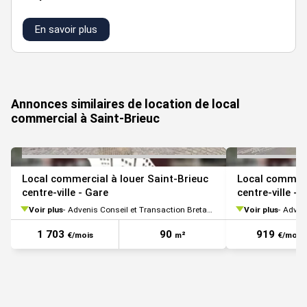
loyer
détail des
En savoir plus
bât/lot
surface
m²/an ht
observations
surfaces
hc
VOIR TOUTES LES PHOTOS
commerces
loyer annuel :
1/1
35
171.5
: 35 m²
6000,00 € ht hc
Annonces similaires de location de local
commercial à Saint-Brieuc
Local commercial à louer Saint-Brieuc
Local commerc
centre-ville - Gare
centre-ville -
Voir plus
Advenis Conseil et Transaction Bretagne
Voir plus
Adveni
1 703
90
919
€/mois
m²
€/mois