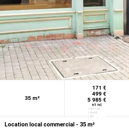
171 €
499 €
35
m²
5 985 €
HT HC
/ m² / an
/ mois
/ an
Location local commercial - 35 m²