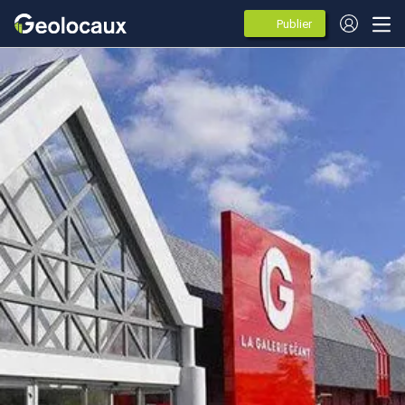
Publier
des
annonces