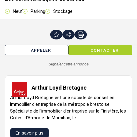
Étage
Type
Surfaces
Dispo
Loyer
Char
Neuf
Parking
Stockage
Locaux
RDC
85
Immédiate
Commerciaux
Locaux
RDC
30
31/12/2022
Commerciaux
APPELER
CONTACTER
Signaler cette annonce
Information sur le Bail :
Arthur Loyd Bretagne
Taxe foncière à la charge du preneur
Arthur Loyd Bretagne est une société de conseil en
immobilier d'entreprise de la métropole brestoise.
Spécialiste de l’immobilier d’entreprise sur le Finistère, les
Prestations :
Côtes-d’Armor et le Morbihan, le ...
Proposition des projets clés en main, en VEFA ou BEFA.
Surface RDC : 115 m²
En savoir plus