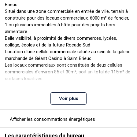
Brieuc
Situé dans une zone commerciale en entrée de ville, terrain à
construire pour des locaux commerciaux. 6000 m² de foncier,
1 ou plusieurs immeubles à bâtir pour des projets hors
alimentaire.
Belle visibilité, à proximité de divers commerces, lycées,
collège, écoles et de la future Rocade Sud
Location d'une cellule commerciale située au sein de la galerie
marchande de Géant Casino à Saint Brieuc.
Les locaux commerciaux sont constitués de deux cellules
commerciales d'environ 85 et 30m², soit un total de 115m² de
surfaces locatives.
Les cellules sont constituées chacune d'un espace
Voir plus
commercial principal et d'une réserve et possèdent un WC
commun.
Afficher les consommations énergétiques
Les caractéristiques du bureau