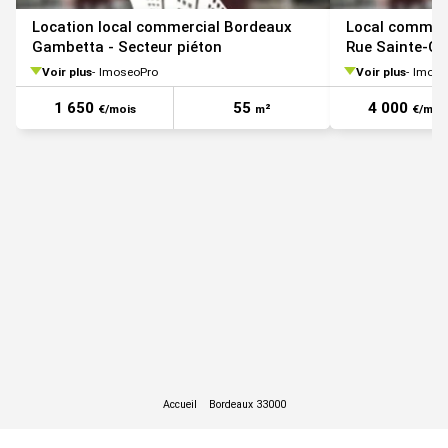
Location local commercial Bordeaux
Local commerc
Gambetta - Secteur piéton
Rue Sainte-Ca
Voir plus
ImoseoPro
Voir plus
Imose
1 650
55
4 000
€/mois
m²
€/moi