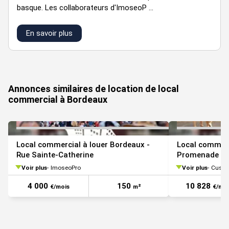
basque. Les collaborateurs d'ImoseoP ...
En savoir plus
VOIR TOUTES LES PHOTOS
Annonces similaires de location de local
commercial à Bordeaux
Local commercial à louer Bordeaux -
Local commerc
Rue Sainte-Catherine
Promenade Sa
Voir plus
ImoseoPro
Voir plus
Cushm
4 000
150
10 828
€/mois
m²
€/moi