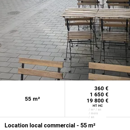
360 €
1 650 €
55
m²
19 800 €
HT HC
/ m² / an
/ mois
/ an
Location local commercial - 55 m²