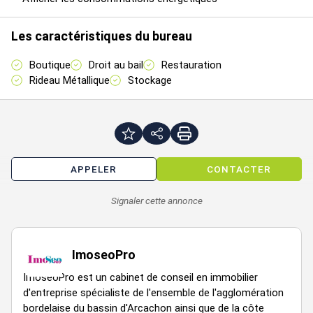
Accessibilité :
Les caractéristiques du bureau
Situé dans BORDEAUX centre, Place Gambetta, sur l'axe le plus
passant, en secteur piéton.
Boutique
Droit au bail
Restauration
Rideau Métallique
Stockage
Disponibilité : de suite
Droit au bail : 60000 €
Loyer annuel : 19800 € HTHC
Type de bail : Commercial
APPELER
CONTACTER
Dépôt de garantie : 3 mois
Montant de la taxe foncière : 800 €
Signaler cette annonce
ImoseoPro
ImoseoPro est un cabinet de conseil en immobilier
d'entreprise spécialiste de l'ensemble de l'agglomération
bordelaise du bassin d'Arcachon ainsi que de la côte