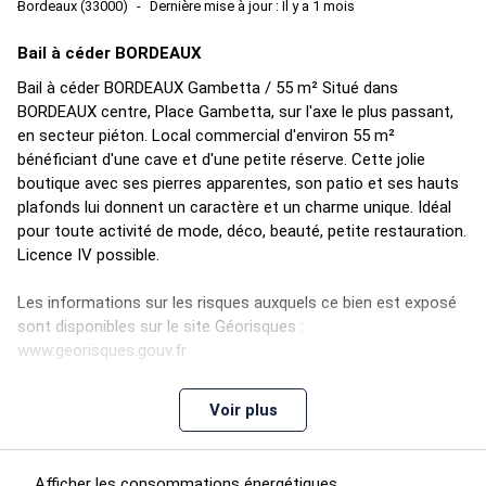
Bordeaux (33000)
Dernière mise à jour : Il y a 1 mois
Bail à céder BORDEAUX
Bail à céder BORDEAUX Gambetta / 55 m² Situé dans
BORDEAUX centre, Place Gambetta, sur l'axe le plus passant,
en secteur piéton. Local commercial d'environ 55 m²
bénéficiant d'une cave et d'une petite réserve. Cette jolie
boutique avec ses pierres apparentes, son patio et ses hauts
plafonds lui donnent un caractère et un charme unique. Idéal
pour toute activité de mode, déco, beauté, petite restauration.
Licence IV possible.
Les informations sur les risques auxquels ce bien est exposé
sont disponibles sur le site Géorisques :
www.georisques.gouv.fr
Longueur vitrine : 2ml
Voir plus
Couverture : Tuiles
Rideau métallique
Construction : Pierre de taille
Afficher les consommations énergétiques