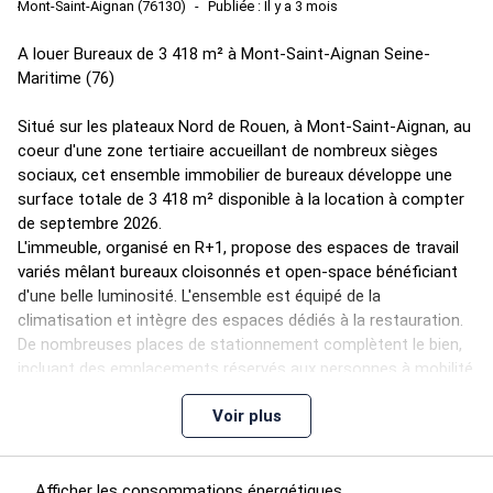
Mont-Saint-Aignan (76130)
Publiée : Il y a 3 mois
A louer Bureaux de 3 418 m² à Mont-Saint-Aignan Seine-
Maritime (76)
Situé sur les plateaux Nord de Rouen, à Mont-Saint-Aignan, au
coeur d'une zone tertiaire accueillant de nombreux sièges
sociaux, cet ensemble immobilier de bureaux développe une
surface totale de 3 418 m² disponible à la location à compter
de septembre 2026.
L'immeuble, organisé en R+1, propose des espaces de travail
variés mêlant bureaux cloisonnés et open-space bénéficiant
d'une belle luminosité. L'ensemble est équipé de la
climatisation et intègre des espaces dédiés à la restauration.
De nombreuses places de stationnement complètent le bien,
incluant des emplacements réservés aux personnes à mobilité
réduite.
Voir plus
Ces bureaux sont proposés à la location pour un loyer annuel
de 160 € HT/m².
Afficher les consommations énergétiques