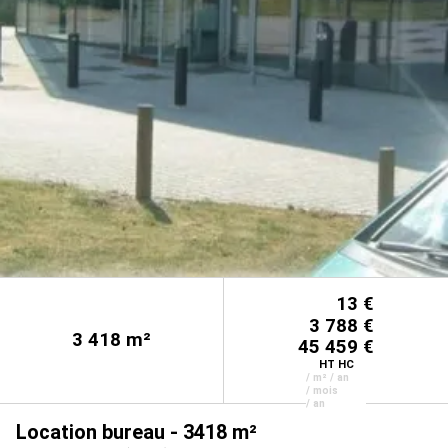
13 €
3 788 €
3 418
m²
45 459 €
HT HC
/ m² / an
/ mois
/ an
Location bureau - 3418 m²