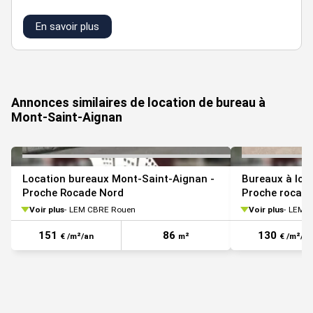
En savoir plus
VOIR TOUTES LES PHOTOS
Annonces similaires de location de bureau à
Mont-Saint-Aignan
Location bureaux Mont-Saint-Aignan -
Bureaux à lou
Proche Rocade Nord
Proche rocade
Voir plus
LEM CBRE Rouen
Voir plus
LEM C
151
86
130
€ /m²/an
m²
€ /m²/an