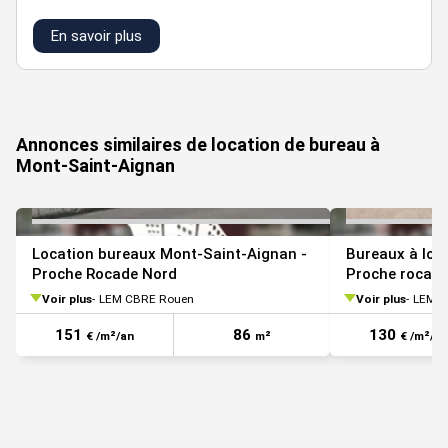
En savoir plus
VOIR TOUTES LES PHOTOS
Annonces similaires de location de bureau à
Mont-Saint-Aignan
Location bureaux Mont-Saint-Aignan -
Bureaux à lou
Proche Rocade Nord
Proche rocade
Voir plus
LEM CBRE Rouen
Voir plus
LEM C
151
86
130
€ /m²/an
m²
€ /m²/an