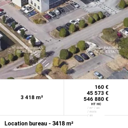
160 €
45 573 €
3 418
m²
546 880 €
HT HC
/ m² / an
/ mois
/ an
Location bureau - 3418 m²