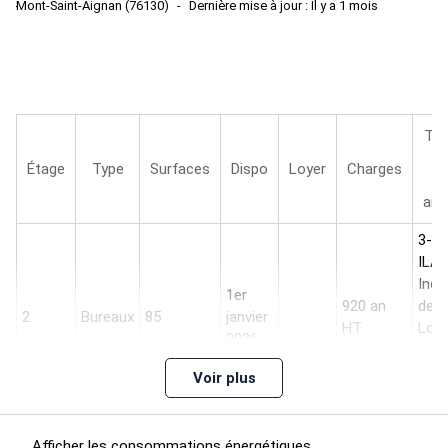
Mont-Saint-Aignan (76130)
Dernière mise à jour : Il y a 1 mois
Typ
b
Étage
Type
Surfaces
Dispo
Loyer
Charges
R
ann
3-6-
ILA
Indi
1er
920 an
des
2
Bureaux
85
janvier
HT
Loye
2026
des
Acti
Voir plus
Tert
Afficher les consommations énergétiques