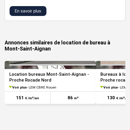
En savoir plus
VOIR TOUTES LES PHOTOS
Annonces similaires de location de bureau à
Mont-Saint-Aignan
Location bureaux Mont-Saint-Aignan -
Bureaux à lou
Proche Rocade Nord
Proche rocade
Voir plus
LEM CBRE Rouen
Voir plus
LEM C
151
86
130
€ /m²/an
m²
€ /m²/an