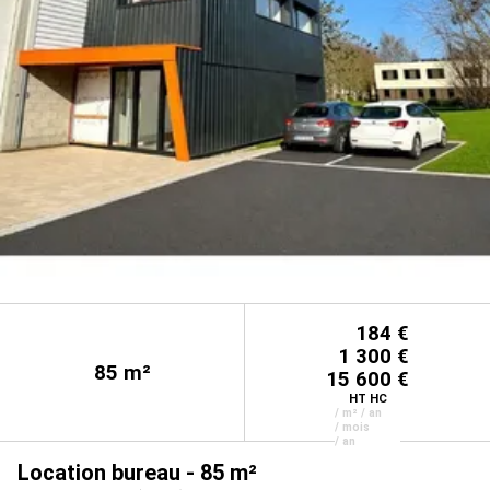
184 €
1 300 €
85
m²
15 600 €
HT HC
/ m² / an
/ mois
/ an
Location bureau - 85 m²