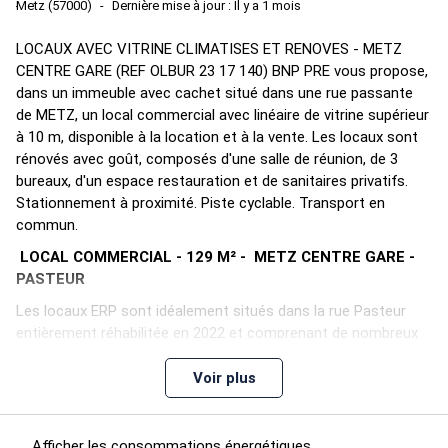
Metz (57000)
Dernière mise à jour : Il y a 1 mois
LOCAUX AVEC VITRINE CLIMATISES ET RENOVES - METZ
CENTRE GARE (REF OLBUR 23 17 140) BNP PRE vous propose,
dans un immeuble avec cachet situé dans une rue passante
de METZ, un local commercial avec linéaire de vitrine supérieur
à 10 m, disponible à la location et à la vente. Les locaux sont
rénovés avec goût, composés d'une salle de réunion, de 3
bureaux, d'un espace restauration et de sanitaires privatifs.
Stationnement à proximité. Piste cyclable. Transport en
commun.
LOCAL COMMERCIAL - 129 M² - METZ CENTRE GARE -
PASTEUR
Les locaux ERP sont idéalement situés dans la rue Pasteur
entièrement réhabilitée en 2022 et comprenant de nombreux
stationnements, une piste cyclable, et de
nombreux commerces de proximité. Cette voie mène
Voir plus
rapidement à la Gare et aux axes autoroutiers. La place du Roi
George située à 2 mn dispose de nombreux transports en
commun, notamment le METIS A et B.
Afficher les consommations énergétiques