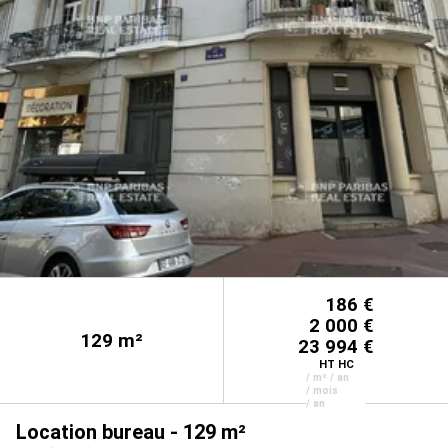
186 €
2 000 €
129
m²
23 994 €
HT HC
/ m² / an
/ mois
/ an
Location bureau - 129 m²