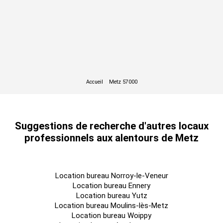
Accès Pers. Mobilité
Oui
Réduite
Etat de l'immeuble
Rénové
Etat des locaux
Très bon état
Climatisation
Réversible
Accueil
Oui
Trottoir
Largeur + 3 m
Enseignes à proximité
Restaurants et commerces
Suggestions de recherche d'autres locaux
Câblage informatique
fibre
professionnels aux alentours de Metz
Linéaire de façade
10,00 mètre(s)
Aménagement des bureaux
Cloisonnés/Ouverts
Location bureau Norroy-le-Veneur
Eclairage Bureaux
Luminaires suspendus
Location bureau Ennery
Location bureau Yutz
Sol bureaux
Carrelage
Location bureau Moulins-lès-Metz
Location bureau Woippy
Sanitaire(s)
Parties communes