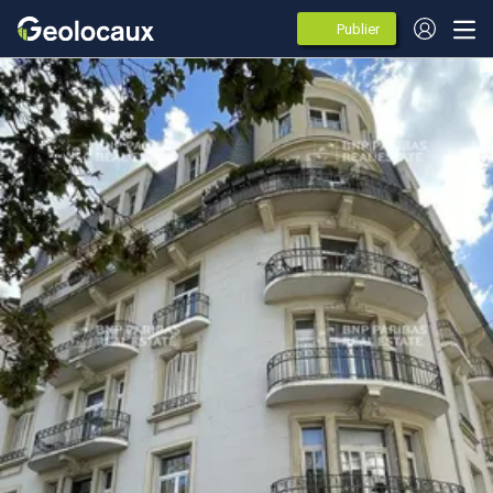
Publier
des
annonces