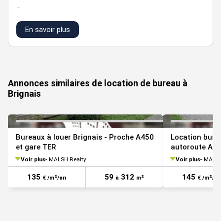
...
En savoir plus
VOIR TOUTES LES PHOTOS
Annonces similaires de location de bureau à
Brignais
Bureaux à louer Brignais - Proche A450
Location bure
et gare TER
autoroute A45
Voir plus
MALSH Realty
Voir plus
MALSH
135
59
312
145
€ /m²/an
à
m²
€ /m²/an