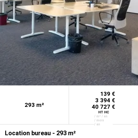
139 €
3 394 €
293
m²
40 727 €
HT HC
/ m² / an
/ mois
/ an
Location bureau - 293 m²