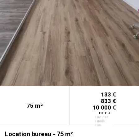
133 €
833 €
75
m²
10 000 €
HT HC
/ m² / an
/ mois
/ an
Location bureau - 75 m²