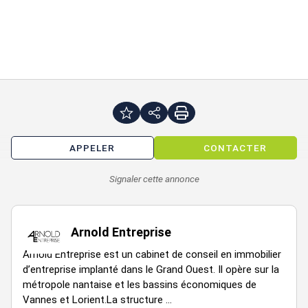
Double vitrage
Accès camionnettes de plain-pied
Sanitaires
Immeuble ancien
Accès PMR
Interphone
Bureaux cloisonnés
APPELER
CONTACTER
Surface RDC : 75 m²
Signaler cette annonce
Accessibilité:
Arnold Entreprise
Bus Cochardières (Ligne 50, Ligne 93), Armor (Ligne C3)
Autoroute A 82 (Entrée Saint-Herblain - Centre, Saint-Herblain
Arnold Entreprise est un cabinet de conseil en immobilier
- Nord), A 82 (Sortie Saint-Herblain - Centre, Saint-Herblain -
d’entreprise implanté dans le Grand Ouest. Il opère sur la
Nord), A 844 (Entrée Bordeaux, Vannes), A 844 (Sortie Saint-
métropole nantaise et les bassins économiques de
Herblain - Nord, Zénith)
Vannes et Lorient.La structure ...
Rocade Porte de Rennes (A11/N137) (Périphérique Nantes)