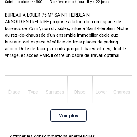
Saint-Herblain (44800)
Dernière mise à jour : Il y a 22 jours
BUREAU A LOUER 75 M² SAINT HERBLAIN
ARNOLD ENTREPRISE propose à la location un espace de
bureaux de 75 m², non divisibles, situé à Saint-Herblain. Niché
au rez-de-chaussée d'un ensemble immobilier dédié aux
bureaux, cet espace bénéficie de trois places de parking
aérien. Doté de faux-plafonds, parquet, baies vitrées, double
vitrage, et accès PMR, il offre un cadre de travail optimal.
Étage
Type
Surfaces
Dispo
Loyer
Charges
Voir plus
133,33
Afficher les consommations énergétiques