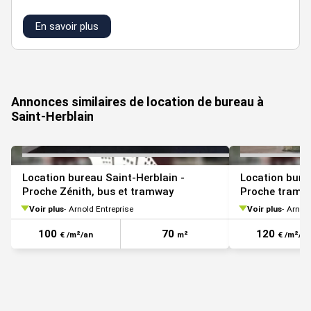
Borne de recharge Saint-Herblain - KFC (Bornes de recharge)
En savoir plus
Les informations sur les risques auxquels ce bien est exposé
VOIR TOUTES LES PHOTOS
sont disponibles sur le site Géorisques :
www.georisques.gouv.fr
Annonces similaires de location de bureau à
Saint-Herblain
Location bureau Saint-Herblain -
Location bure
Proche Zénith, bus et tramway
Proche tram e
Voir plus
Arnold Entreprise
Voir plus
Arnold
100
70
120
€ /m²/an
m²
€ /m²/an