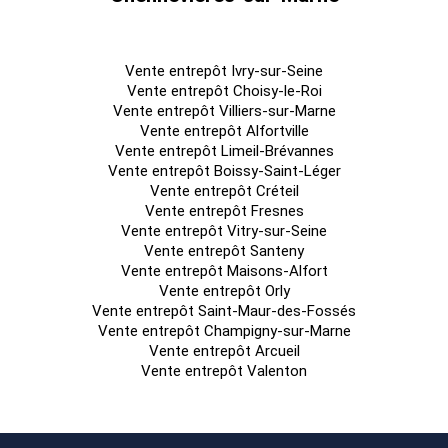
l
l
5
Vente entrepôt Ivry-sur-Seine
p
4T
Vente entrepôt Choisy-le-Roi
RDC
Activités
421,8
n.c.
n.c.
v
Vente entrepôt Villiers-sur-Marne
2026
l
Vente entrepôt Alfortville
l
Vente entrepôt Limeil-Brévannes
Vente entrepôt Boissy-Saint-Léger
5
Vente entrepôt Créteil
Total
p
Vente entrepôt Fresnes
4T
2200 m²
Cellule
Activités
534,2
n.c.
v
Vente entrepôt Vitry-sur-Seine
2026
HT HH
06
l
Vente entrepôt Santeny
l
Vente entrepôt Maisons-Alfort
Vente entrepôt Orly
5
Vente entrepôt Saint-Maur-des-Fossés
p
Vente entrepôt Champigny-sur-Marne
4T
1
Activités
87,9
n.c.
n.c.
v
Vente entrepôt Arcueil
2026
l
Vente entrepôt Valenton
l
5
p