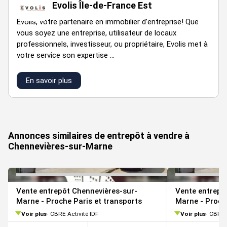
Total
p
Evolis Île-de-France Est
4T
2200 m²
Cellule
Activités
421,2
n.c.
v
2026
HT HH
Evolis, votre partenaire en immobilier d’entreprise! Que
03
l
vous soyez une entreprise, utilisateur de locaux
l
professionnels, investisseur, ou propriétaire, Evolis met à
5
votre service son expertise ...
p
4T
1
Activités
87,9
n.c.
n.c.
v
En savoir plus
2026
l
l
VOIR TOUTES LES PHOTOS
5
p
4T
Annonces similaires de entrepôt à vendre à
RDC
Activités
334,5
n.c.
n.c.
v
2026
Chennevières-sur-Marne
l
l
5
Total
p
Vente entrepôt Chennevières-sur-
Vente entrepô
4T
2200 m²
Cellule
Activités
422,4
n.c.
v
Marne - Proche Paris et transports
Marne - Proch
2026
HT HH
04
l
Voir plus
CBRE Activité IDF
Voir plus
CBRE A
l