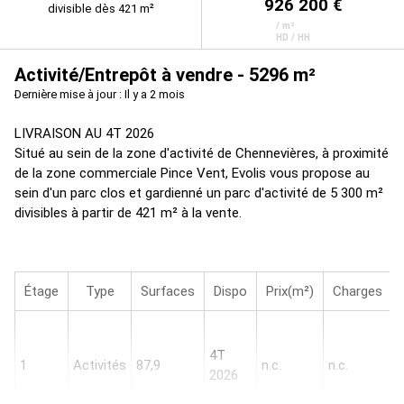
926 200 €
divisible dès 421 m²
/ m²
HD / HH
Activité/Entrepôt à vendre - 5296 m²
Dernière mise à jour : Il y a 2 mois
LIVRAISON AU 4T 2026
Situé au sein de la zone d'activité de Chennevières, à proximité
de la zone commerciale Pince Vent, Evolis vous propose au
sein d'un parc clos et gardienné un parc d'activité de 5 300 m²
divisibles à partir de 421 m² à la vente.
Étage
Type
Surfaces
Dispo
Prix(m²)
Charges
5
p
4T
1
Activités
87,9
n.c.
n.c.
v
2026
l