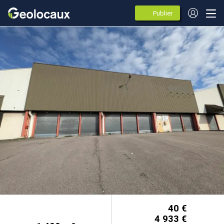
Publier
des
annonces
40 €
4 933 €