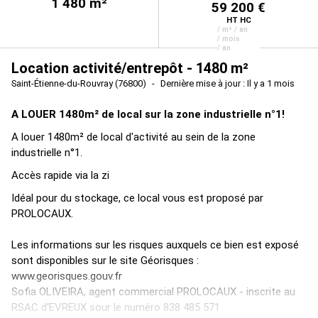
1 480
m²
59 200 €
HT HC
/ m² / an
/ mois
/ an
Location activité/entrepôt - 1480 m²
Saint-Étienne-du-Rouvray (76800)
Dernière mise à jour : Il y a 1 mois
A LOUER 1480m² de local sur la zone industrielle n°1!
A louer 1480m² de local d'activité au sein de la zone
industrielle n°1.
Accès rapide via la zi
Idéal pour du stockage, ce local vous est proposé par
PROLOCAUX.
Les informations sur les risques auxquels ce bien est exposé
sont disponibles sur le site Géorisques :
www.georisques.gouv.fr
Sofia OLIVEIRA, agent commercial PROLOCAUX - inscrite au
RSAC d'EVREUX sour le numéro 838 485 571